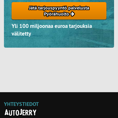
Jätä tarjouspyyntö palvelusta
Pyörähuolto
Yli 100 miljoonaa euroa tarjouksia
välitetty
YHTEYSTIEDOT