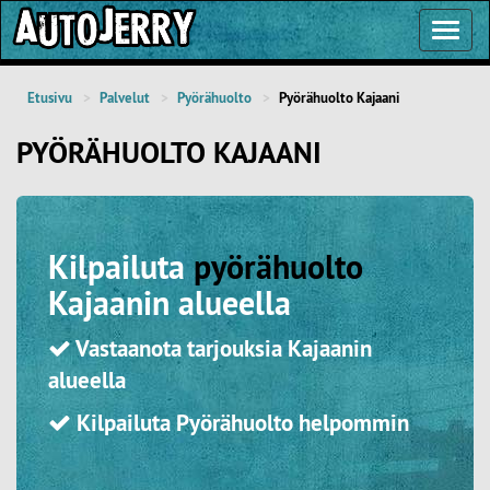
Toggl
Navig
Etusivu
Palvelut
Pyörähuolto
Pyörähuolto Kajaani
PYÖRÄHUOLTO KAJAANI
Kilpailuta
pyörähuolto
Kajaanin alueella
Vastaanota tarjouksia Kajaanin
alueella
Kilpailuta Pyörähuolto helpommin