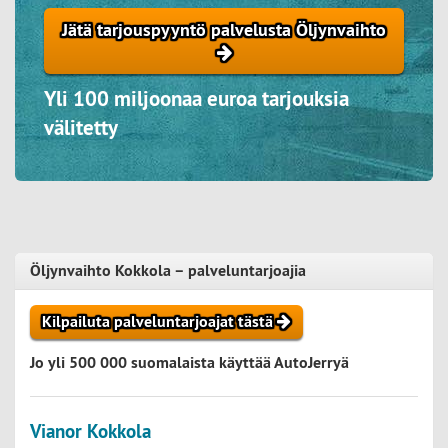
Jätä tarjouspyyntö palvelusta Öljynvaihto
Yli 100 miljoonaa euroa tarjouksia
välitetty
Öljynvaihto Kokkola – palveluntarjoajia
Kilpailuta palveluntarjoajat tästä
Jo yli 500 000 suomalaista käyttää AutoJerryä
Vianor Kokkola