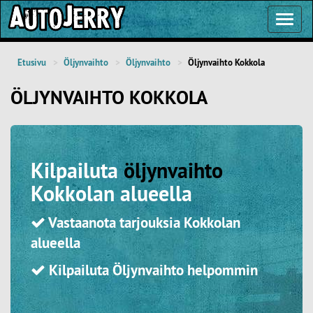
Toggl
Navig
Etusivu
Öljynvaihto
Öljynvaihto
Öljynvaihto Kokkola
ÖLJYNVAIHTO KOKKOLA
Kilpailuta
öljynvaihto
Kokkolan alueella
Vastaanota tarjouksia Kokkolan
alueella
Kilpailuta Öljynvaihto helpommin