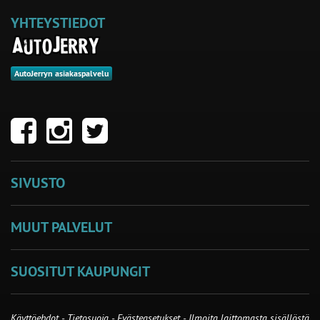
YHTEYSTIEDOT
AutoJerryn asiakaspalvelu
SIVUSTO
MUUT PALVELUT
SUOSITUT KAUPUNGIT
Käyttöehdot
-
Tietosuoja
-
Evästeasetukset
-
Ilmoita laittomasta sisällöstä