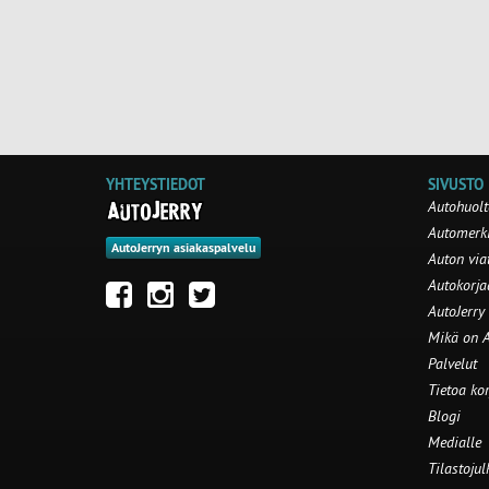
YHTEYSTIEDOT
SIVUSTO
Autohuolt
Automerki
AutoJerryn asiakaspalvelu
Auton via
Autokorj
AutoJerry
Mikä on A
Palvelut
Tietoa ko
Blogi
Medialle
Tilastojul