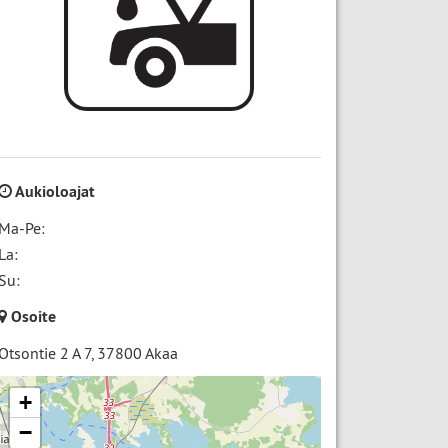
Aukioloajat
Ma-Pe:
La:
Su:
Osoite
Otsontie 2 A 7
,
37800
Akaa
+
−