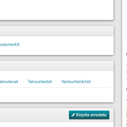
automerkit
aksutavat
Taloustiedot
Vastuuhenkilöt
Kirjoita arvostelu