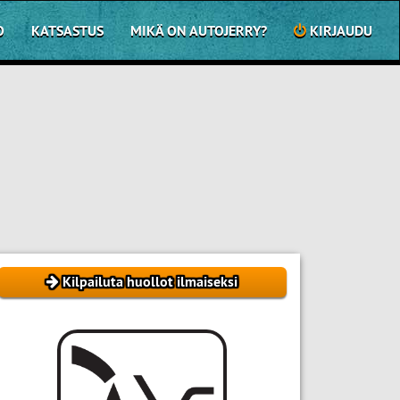
O
KATSASTUS
MIKÄ ON AUTOJERRY?
KIRJAUDU
Kilpailuta huollot ilmaiseksi