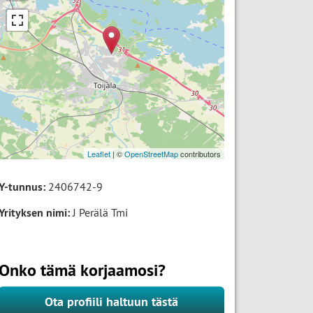
Leaflet
| ©
OpenStreetMap
contributors
Y-tunnus:
2406742-9
Yrityksen nimi:
J Perälä Tmi
Onko tämä korjaamosi?
Ota profiili haltuun tästä