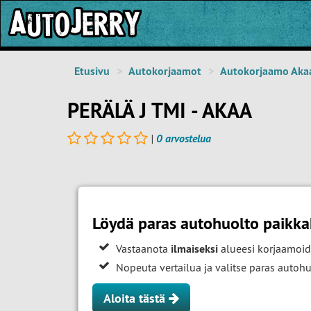
Etusivu
Autokorjaamot
Autokorjaamo Aka
PERÄLÄ J TMI - AKAA
|
0 arvostelua
Löydä paras autohuolto paikk
Vastaanota
ilmaiseksi
alueesi korjaamoid
Nopeuta vertailua ja valitse paras auto
Aloita tästä