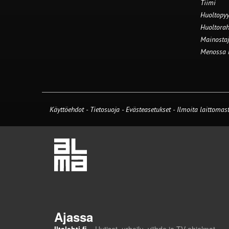
Tiimi
Huoltopyy
Huoltorah
Mainostaj
Menossa
Käyttöehdot
-
Tietosuoja
-
Evästeasetukset
-
Ilmoita laittomast