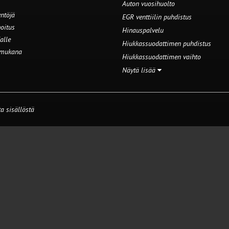
Auton vuosihuolto
ntöjä
EGR venttiilin puhdistus
oitus
Hinauspalvelu
alle
Hiukkassuodattimen puhdistus
 mukana
Hiukkassuodattimen vaihto
Näytä lisää
a sisällöstä