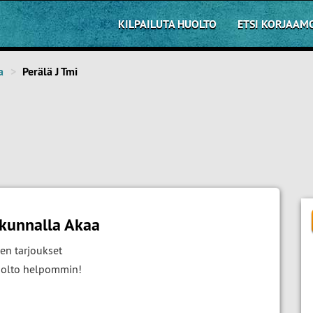
KILPAILUTA HUOLTO
ETSI KORJAAM
a
Perälä J Tmi
akunnalla Akaa
en tarjoukset
huolto helpommin!