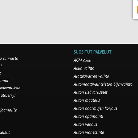
SUOSITUT PALVELUT
o hinnasto
AGM akku
t
Akun vaihto
t
Alatukivarren vaihto
aamot
Automaattivaihteiston öljynvaihto
 kokemuksia
Auton lisävarusteet
utoJerry?
Auton maalaus
Auton naarmujen korjaus
rjaamoille
Auton optimointi
Auton vahaus
kaisut
Auton vianetsintä