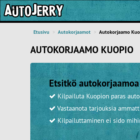
Etusivu
Autokorjaamot
Autokorjaamo Kuo
AUTOKORJAAMO KUOPIO
Etsitkö autokorjaamoa
Kilpailuta Kuopion paras aut
Vastaanota tarjouksia ammatti
Kilpailuttaminen ei sido mih