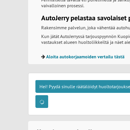
vaivalloinen prosessi.
AutoJerry pelastaa savolaiset
Rakensimme palvelun, joka vähentää autohuo
Kun jätät AutoJerryssä tarjouspyynnön Kuopio
vastaukset alueen huoltoliikkeiltä ja näet ai
Aloita autokorjaamoiden vertailu tästä
Hei! Pyydä sinulle räätälöidyt huoltotarjouks
Jätä tietosi alle, niin hankimme tarjoukset m