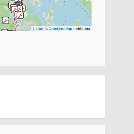
Leaflet
| ©
OpenStreetMap
contributors