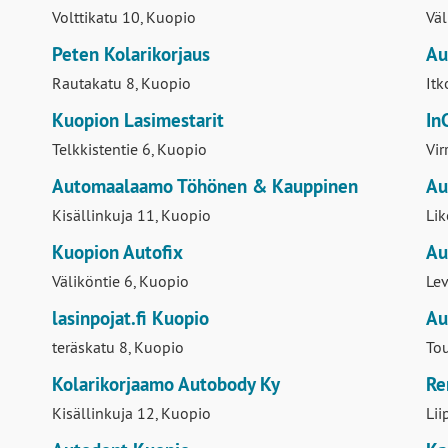
Rautakatu 2, Kuopio
Opp
Kuopion Autokorjaamo Oy
De
Volttikatu 10, Kuopio
Väl
Peten Kolarikorjaus
Au
Rautakatu 8, Kuopio
It
Kuopion Lasimestarit
In
Telkkistentie 6, Kuopio
Vir
Automaalaamo Töhönen & Kauppinen
Au
Kisällinkuja 11, Kuopio
Lik
Kuopion Autofix
Au
Väliköntie 6, Kuopio
Lev
lasinpojat.fi Kuopio
Au
teräskatu 8, Kuopio
Tou
Kolarikorjaamo Autobody Ky
Re