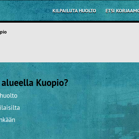
KILPAILUTA HUOLTO
ETSI KORJAAM
pio
 alueella Kuopio?
ohuolto
laisilta
inkään