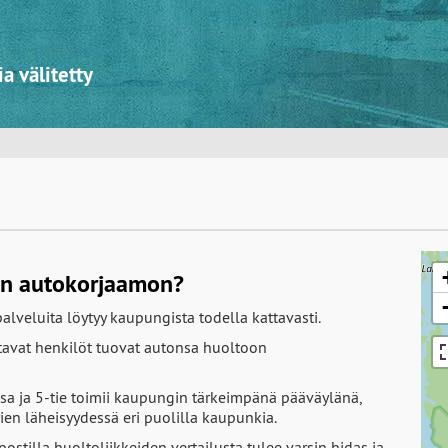
a välitetty
an autokorjaamon?
veluita löytyy kaupungista todella kattavasti.
vat henkilöt tuovat autonsa huoltoon
sa ja 5-tie toimii kaupungin tärkeimpänä pääväylänä,
ien läheisyydessä eri puolilla kaupunkia.
postilla huoltoliikkeiden vertailusta tulee varsin hidas ja