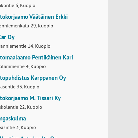
ipojankuja 8, Kuopio
lta Auto Kuopio
iköntie 6, Kuopio
tokorjaamo Väätäinen Erkki
konniemenkatu 29, Kuopio
Car Oy
ranniementie 14, Kuopio
tomaalaamo Pentikäinen Kari
olammentie 4, Kuopio
topuhdistus Karppanen Oy
äsentie 33, Kuopio
tokorjaamo M. Tissari Ky
kolantie 22, Kuopio
ngaskulma