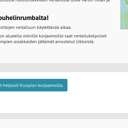
 puhelinrumbalta!
ltojen vertailuun käytettävää aikaa.
n alueella oleville korjaamoille saat vertailukelpoiset
empien asiakkaiden jättämät arvostelut liikkeistä.
et helposti Kuopion korjaamoilta.
ahdollisimman nopeasti.