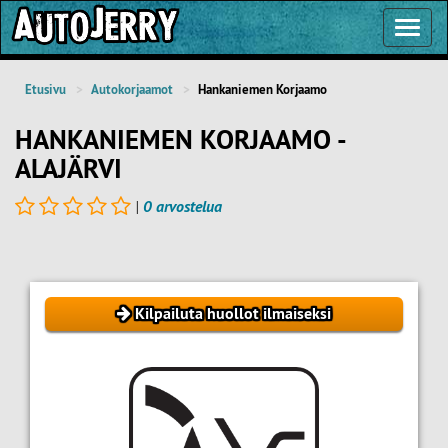
Toggl
Navig
Etusivu
Autokorjaamot
Hankaniemen Korjaamo
HANKANIEMEN KORJAAMO -
ALAJÄRVI
|
0 arvostelua
Kilpailuta huollot ilmaiseksi