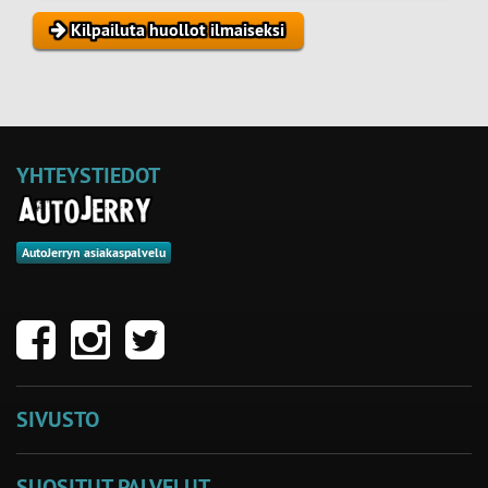
Kilpailuta huollot ilmaiseksi
YHTEYSTIEDOT
AutoJerryn asiakaspalvelu
SIVUSTO
SUOSITUT PALVELUT