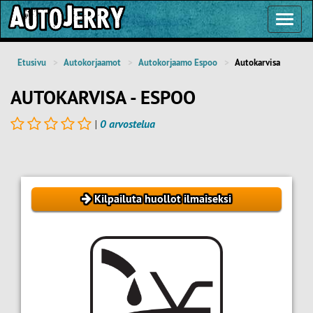
Toggl
Navig
Etusivu
Autokorjaamot
Autokorjaamo Espoo
Autokarvisa
AUTOKARVISA - ESPOO
|
0 arvostelua
Kilpailuta huollot ilmaiseksi