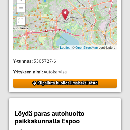
−
Leaflet
| ©
OpenStreetMap
contributors
Y-tunnus:
3503727-6
Yrityksen nimi:
Autokarvisa
Kilpailuta huollot ilmaiseksi tästä
Löydä paras autohuolto
paikkakunnalla Espoo