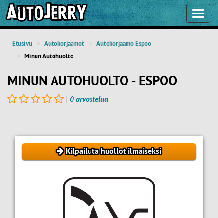
Toggl
Navig
Etusivu
Autokorjaamot
Autokorjaamo Espoo
Minun Autohuolto
MINUN AUTOHUOLTO - ESPOO
|
0 arvostelua
Kilpailuta huollot ilmaiseksi