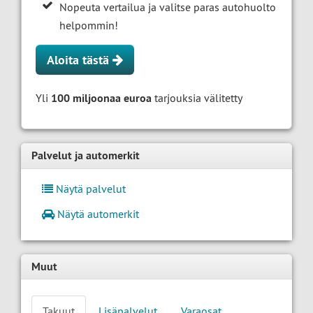
Nopeuta vertailua ja valitse paras autohuolto
helpommin!
Aloita tästä
Yli
100 miljoonaa euroa
tarjouksia välitetty
Palvelut ja automerkit
Näytä palvelut
Näytä automerkit
Muut
Takuut
Lisäpalvelut
Varaosat