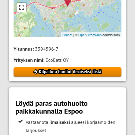
Leaflet
| ©
OpenStreetMap
contributors
Y-tunnus:
3394596-7
Yrityksen nimi:
EcoEats OY
Kilpailuta huollot ilmaiseksi tästä
Löydä paras autohuolto
paikkakunnalla Espoo
Vastaanota
ilmaiseksi
alueesi korjaamoiden
tarjoukset