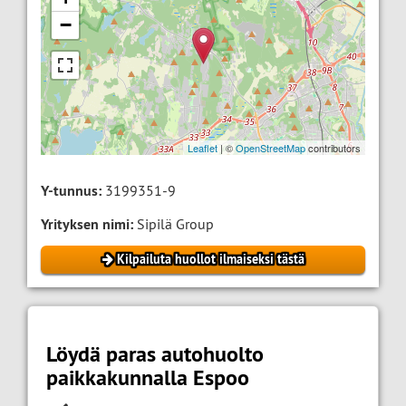
−
Leaflet
| ©
OpenStreetMap
contributors
Y-tunnus:
3199351-9
Yrityksen nimi:
Sipilä Group
Kilpailuta huollot ilmaiseksi tästä
Löydä paras autohuolto
paikkakunnalla Espoo