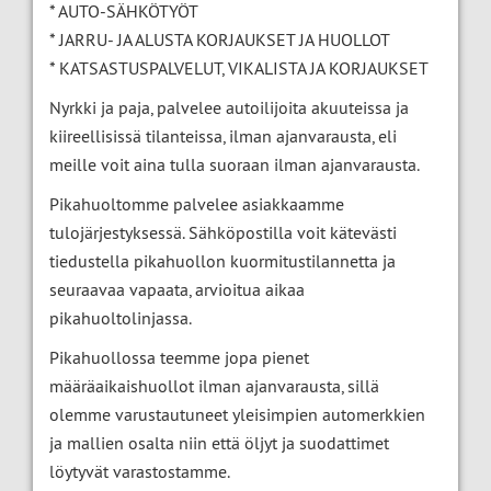
* AUTO-SÄHKÖTYÖT
* JARRU- JA ALUSTA KORJAUKSET JA HUOLLOT
* KATSASTUSPALVELUT, VIKALISTA JA KORJAUKSET
Nyrkki ja paja, palvelee autoilijoita akuuteissa ja
kiireellisissä tilanteissa, ilman ajanvarausta, eli
meille voit aina tulla suoraan ilman ajanvarausta.
Pikahuoltomme palvelee asiakkaamme
tulojärjestyksessä. Sähköpostilla voit kätevästi
tiedustella pikahuollon kuormitustilannetta ja
seuraavaa vapaata, arvioitua aikaa
pikahuoltolinjassa.
Pikahuollossa teemme jopa pienet
määräaikaishuollot ilman ajanvarausta, sillä
olemme varustautuneet yleisimpien automerkkien
ja mallien osalta niin että öljyt ja suodattimet
löytyvät varastostamme.