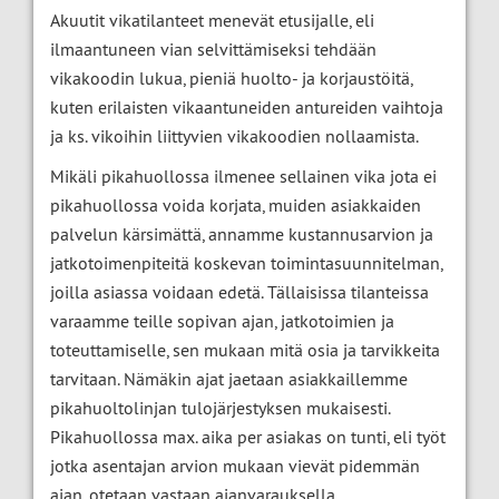
Akuutit vikatilanteet menevät etusijalle, eli
ilmaantuneen vian selvittämiseksi tehdään
vikakoodin lukua, pieniä huolto- ja korjaustöitä,
kuten erilaisten vikaantuneiden antureiden vaihtoja
ja ks. vikoihin liittyvien vikakoodien nollaamista.
Mikäli pikahuollossa ilmenee sellainen vika jota ei
pikahuollossa voida korjata, muiden asiakkaiden
palvelun kärsimättä, annamme kustannusarvion ja
jatkotoimenpiteitä koskevan toimintasuunnitelman,
joilla asiassa voidaan edetä. Tällaisissa tilanteissa
varaamme teille sopivan ajan, jatkotoimien ja
toteuttamiselle, sen mukaan mitä osia ja tarvikkeita
tarvitaan. Nämäkin ajat jaetaan asiakkaillemme
pikahuoltolinjan tulojärjestyksen mukaisesti.
Pikahuollossa max. aika per asiakas on tunti, eli työt
jotka asentajan arvion mukaan vievät pidemmän
ajan, otetaan vastaan ajanvarauksella.