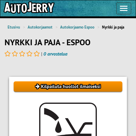
Toggl
Navig
Etusivu
Autokorjaamot
Autokorjaamo Espoo
Nyrkki ja paja
NYRKKI JA PAJA - ESPOO
|
0 arvostelua
Kilpailuta huollot ilmaiseksi