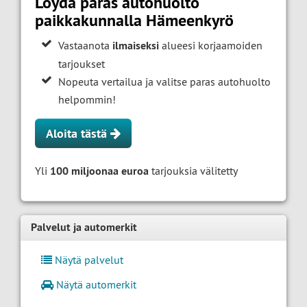
Löydä paras autohuolto
paikkakunnalla Hämeenkyrö
Vastaanota
ilmaiseksi
alueesi korjaamoiden
tarjoukset
Nopeuta vertailua ja valitse paras autohuolto
helpommin!
Aloita tästä
Yli
100 miljoonaa euroa
tarjouksia välitetty
Palvelut ja automerkit
Näytä palvelut
Näytä automerkit