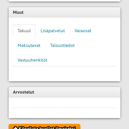
Muut
Takuut
Lisäpalvelut
Varaosat
Maksutavat
Taloustiedot
Vastuuhenkilöt
Arvostelut
Kilpailuta huollot ilmaiseksi