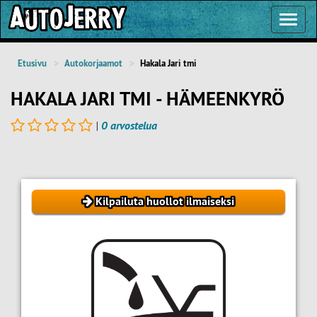
Toggl
Navig
Etusivu
Autokorjaamot
Hakala Jari tmi
HAKALA JARI TMI - HÄMEENKYRÖ
|
0 arvostelua
Kilpailuta huollot ilmaiseksi