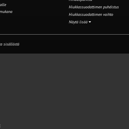
alle
Hiukkassuodattimen puhdistus
 mukana
Hiukkassuodattimen vaihto
Näytä lisää
a sisällöstä