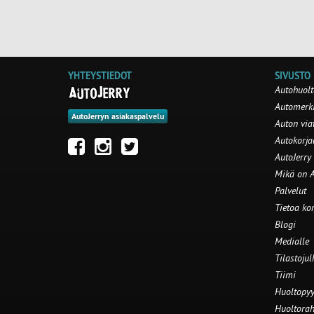
YHTEYSTIEDOT
SIVUSTO
Autohuolt
Automerki
AutoJerryn asiakaspalvelu
Auton via
Autokorj
AutoJerry
Mikä on A
Palvelut
Tietoa ko
Blogi
Medialle
Tilastojul
Tiimi
Huoltopyy
Huoltorah