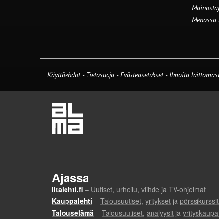
Mainostaj
Menossa
Käyttöehdot
-
Tietosuoja
-
Evästeasetukset
-
Ilmoita laittomast