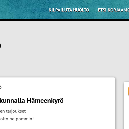
KILPAILUTA HUOLTO
ETSI KORJAAM
Ö
ö
akunnalla Hämeenkyrö
en tarjoukset
huolto helpommin!