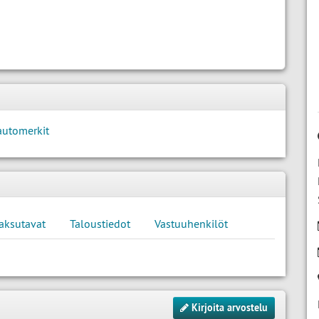
automerkit
aksutavat
Taloustiedot
Vastuuhenkilöt
Kirjoita arvostelu