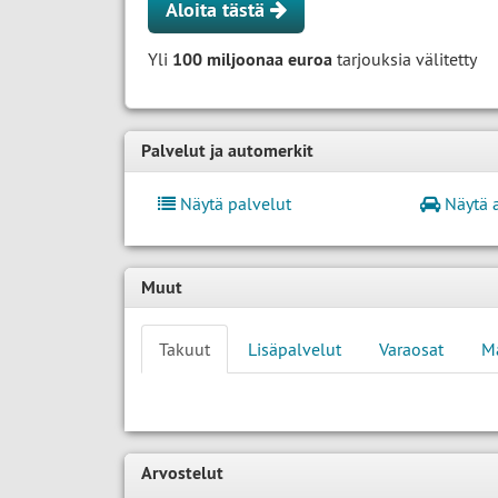
Aloita tästä
Yli
100 miljoonaa euroa
tarjouksia välitetty
Palvelut ja automerkit
Näytä palvelut
Näytä 
Muut
Takuut
Lisäpalvelut
Varaosat
M
Arvostelut