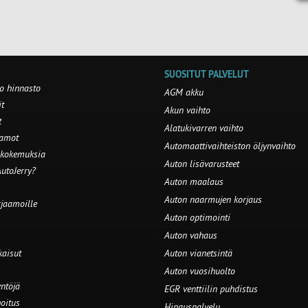
SUOSITUT PALVELUT
o hinnasto
AGM akku
t
Akun vaihto
t
Alatukivarren vaihto
aamot
Automaattivaihteiston öljynvaihto
 kokemuksia
Auton lisävarusteet
utoJerry?
Auton maalaus
Auton naarmujen korjaus
rjaamoille
Auton optimointi
Auton vahaus
kaisut
Auton vianetsintä
Auton vuosihuolto
ntöjä
EGR venttiilin puhdistus
oitus
Hinauspalvelu