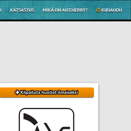
O
KATSASTUS
MIKÄ ON AUTOJERRY?
KIRJAUDU
Kilpailuta huollot ilmaiseksi