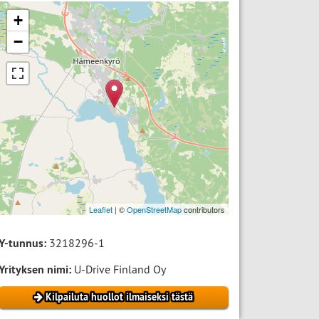
+
−
Leaflet
| ©
OpenStreetMap
contributors
Y-tunnus:
3218296-1
Yrityksen nimi:
U-Drive Finland Oy
Kilpailuta huollot ilmaiseksi tästä