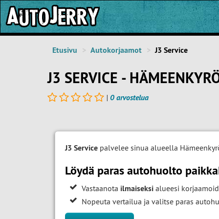
Etusivu
Autokorjaamot
J3 Service
J3 SERVICE - HÄMEENKYR
|
0 arvostelua
J3 Service
palvelee sinua alueella Hämeenkyr
Löydä paras autohuolto paikk
Vastaanota
ilmaiseksi
alueesi korjaamoid
Nopeuta vertailua ja valitse paras auto