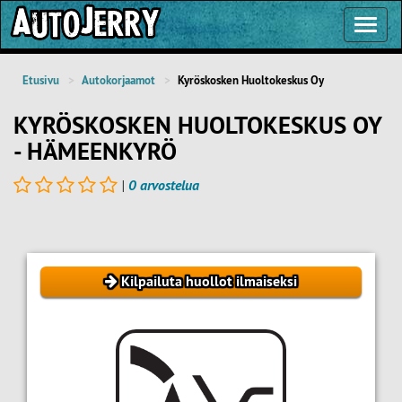
Toggl
Navig
Etusivu
Autokorjaamot
Kyröskosken Huoltokeskus Oy
KYRÖSKOSKEN HUOLTOKESKUS OY
- HÄMEENKYRÖ
|
0 arvostelua
Kilpailuta huollot ilmaiseksi