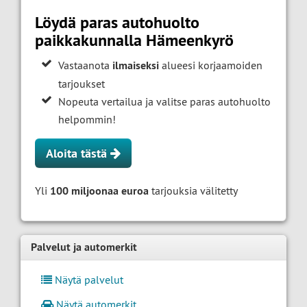
Löydä paras autohuolto
paikkakunnalla Hämeenkyrö
Vastaanota
ilmaiseksi
alueesi korjaamoiden
tarjoukset
Nopeuta vertailua ja valitse paras autohuolto
helpommin!
Aloita tästä
Yli
100 miljoonaa euroa
tarjouksia välitetty
Palvelut ja automerkit
Näytä palvelut
Näytä automerkit