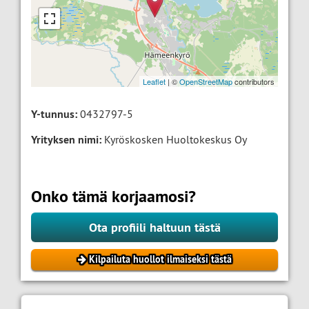
Leaflet
| ©
OpenStreetMap
contributors
Y-tunnus:
0432797-5
Yrityksen nimi:
Kyröskosken Huoltokeskus Oy
Onko tämä korjaamosi?
Ota profiili haltuun tästä
Kilpailuta huollot ilmaiseksi tästä