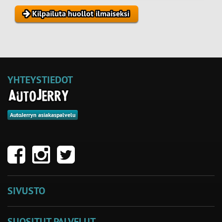
Kilpailuta huollot ilmaiseksi
YHTEYSTIEDOT
AutoJerryn asiakaspalvelu
SIVUSTO
SUOSITUT PALVELUT