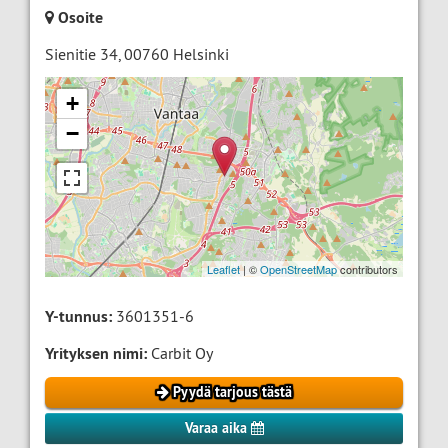
Osoite
Sienitie 34
,
00760
Helsinki
+
−
Leaflet
| ©
OpenStreetMap
contributors
Y-tunnus:
3601351-6
Yrityksen nimi:
Carbit Oy
Pyydä tarjous tästä
Varaa aika