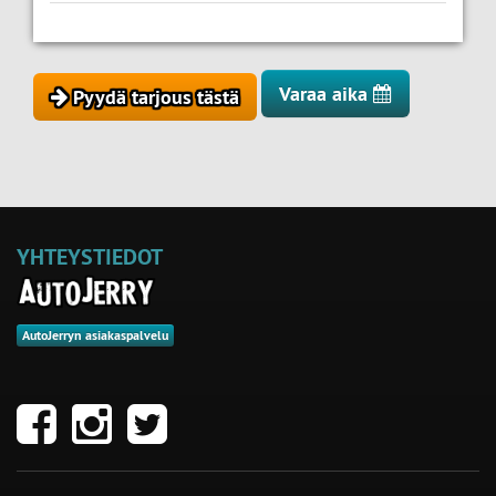
Varaa aika
Pyydä tarjous tästä
YHTEYSTIEDOT
AutoJerryn asiakaspalvelu