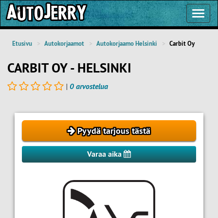
Toggl
Navig
Etusivu
Autokorjaamot
Autokorjaamo Helsinki
Carbit Oy
CARBIT OY - HELSINKI
|
0 arvostelua
Pyydä tarjous tästä
Varaa aika