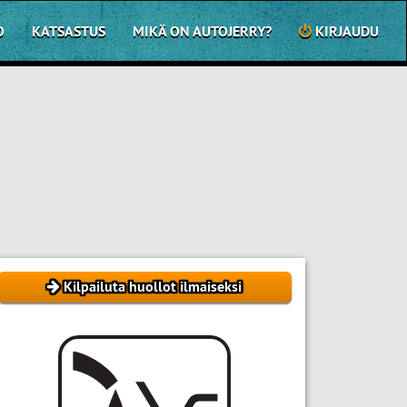
O
KATSASTUS
MIKÄ ON AUTOJERRY?
KIRJAUDU
Kilpailuta huollot ilmaiseksi