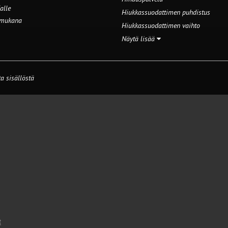
alle
Hiukkassuodattimen puhdistus
 mukana
Hiukkassuodattimen vaihto
Näytä lisää
a sisällöstä