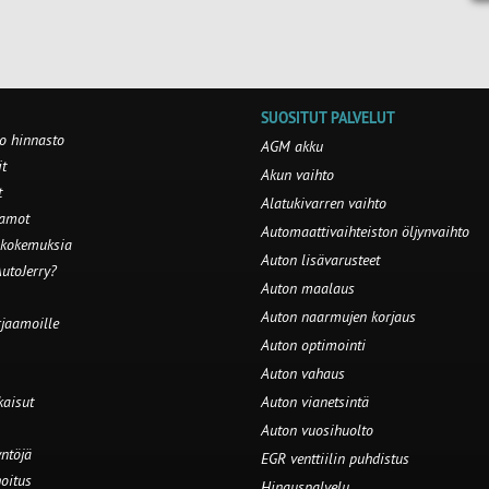
SUOSITUT PALVELUT
o hinnasto
AGM akku
t
Akun vaihto
t
Alatukivarren vaihto
aamot
Automaattivaihteiston öljynvaihto
 kokemuksia
Auton lisävarusteet
utoJerry?
Auton maalaus
Auton naarmujen korjaus
rjaamoille
Auton optimointi
Auton vahaus
kaisut
Auton vianetsintä
Auton vuosihuolto
ntöjä
EGR venttiilin puhdistus
oitus
Hinauspalvelu