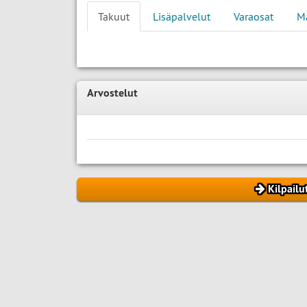
Takuut
Lisäpalvelut
Varaosat
M
Arvostelut
Kilpailu