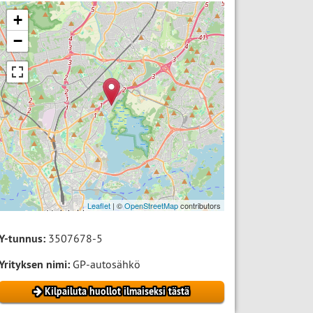
+
−
Leaflet
| ©
OpenStreetMap
contributors
Y-tunnus:
3507678-5
Yrityksen nimi:
GP-autosähkö
Kilpailuta huollot ilmaiseksi tästä