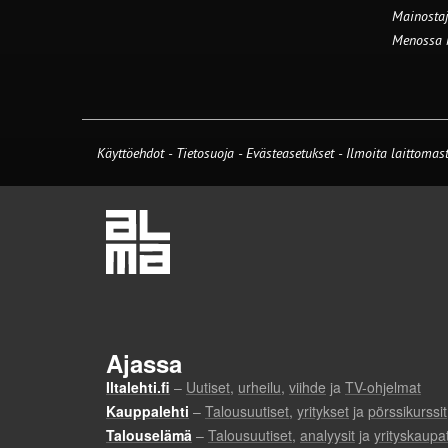
Mainostaj
Menossa
Käyttöehdot
-
Tietosuoja
-
Evästeasetukset
-
Ilmoita laittomast