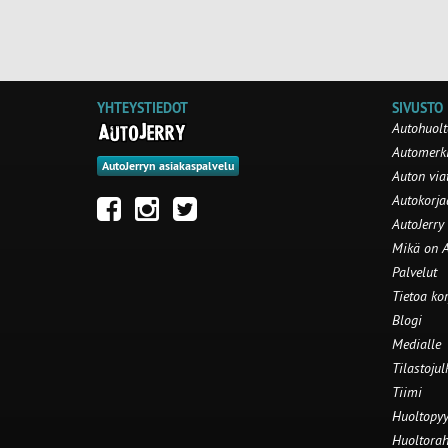
YHTEYSTIEDOT
SIVUSTO
Autohuolt
Automerki
AutoJerryn asiakaspalvelu
Auton via
Autokorj
AutoJerry
Mikä on A
Palvelut
Tietoa ko
Blogi
Medialle
Tilastojul
Tiimi
Huoltopyy
Huoltorah