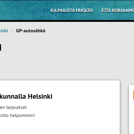
KILPAILUTA HUOLTO
ETSI KORJAAM
inki
GP-autosähkö
I
kunnalla Helsinki
en tarjoukset
huolto helpommin!