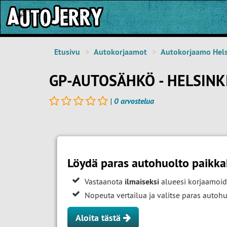
Etusivu
Autokorjaamot
Autokorjaamo Hels
GP-AUTOSÄHKÖ - HELSINK
|
0 arvostelua
Löydä paras autohuolto paikka
Vastaanota
ilmaiseksi
alueesi korjaamoid
Nopeuta vertailua ja valitse paras auto
Aloita tästä