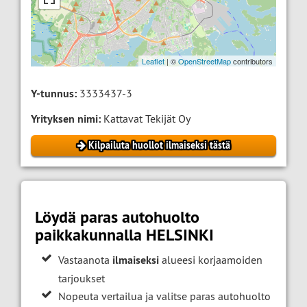
Leaflet
| ©
OpenStreetMap
contributors
Y-tunnus:
3333437-3
Yrityksen nimi:
Kattavat Tekijät Oy
Kilpailuta huollot ilmaiseksi tästä
Löydä paras autohuolto
paikkakunnalla HELSINKI
Vastaanota
ilmaiseksi
alueesi korjaamoiden
tarjoukset
Nopeuta vertailua ja valitse paras autohuolto