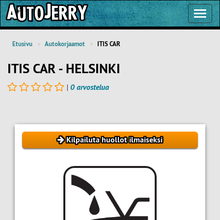
Toggl
Navig
Etusivu
Autokorjaamot
ITIS CAR
ITIS CAR - HELSINKI
|
0 arvostelua
Kilpailuta huollot ilmaiseksi