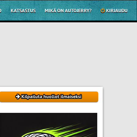
O
KATSASTUS
MIKÄ ON AUTOJERRY?
KIRJAUDU
Kilpailuta huollot ilmaiseksi