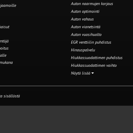
Auton naarmujen korjaus
rjaamoille
Auton optimointi
Auton vahaus
kaisut
Auton vianetsintä
Auton vuosihuolto
ntöjä
EGR venttiilin puhdistus
oitus
Hinauspalvelu
alle
Hiukkassuodattimen puhdistus
 mukana
Hiukkassuodattimen vaihto
Näytä lisää
a sisällöstä