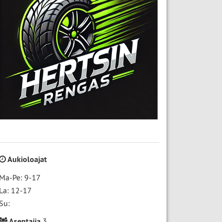
Aukioloajat
Ma-Pe: 9-17
La: 12-17
Su:
Asentajia
3