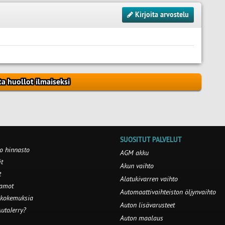
Kirjoita arvostelu
ta huollot ilmaiseksi
SUOSITUT PALVELUT
o hinnasto
AGM akku
t
Akun vaihto
t
Alatukivarren vaihto
aamot
Automaattivaihteiston öljynvaihto
 kokemuksia
Auton lisävarusteet
utoJerry?
Auton maalaus