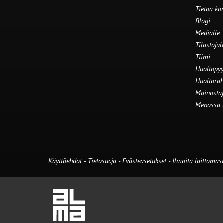
Tietoa ko
Blogi
Medialle
Tilastojul
Tiimi
Huoltopyy
Huoltorah
Mainostaj
Menossa
Käyttöehdot
-
Tietosuoja
-
Evästeasetukset
-
Ilmoita laittomast