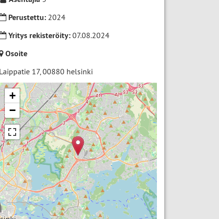
Perustettu:
2024
Yritys rekisteröity:
07.08.2024
Osoite
Laippatie 17
,
00880
helsinki
+
−