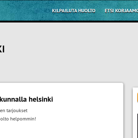
KILPAILUTA HUOLTO
ETSI KORJAAM
KI
kunnalla helsinki
en tarjoukset
huolto helpommin!