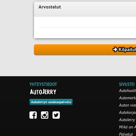
Arvostelut
Kilpailu
YHTEYSTIEDOT
SIVUSTO
Autohuolt
Automerki
AutoJerryn asiakaspalvelu
Auton via
Autokorj
AutoJerry
Mikä on A
Palvelut