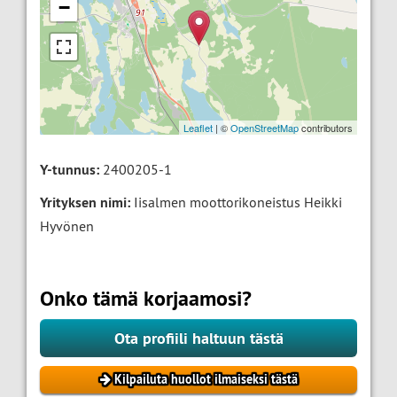
−
Leaflet
| ©
OpenStreetMap
contributors
Y-tunnus:
2400205-1
Yrityksen nimi:
Iisalmen moottorikoneistus Heikki
Hyvönen
Onko tämä korjaamosi?
Ota profiili haltuun tästä
Kilpailuta huollot ilmaiseksi tästä