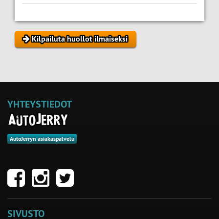
Kilpailuta huollot ilmaiseksi
YHTEYSTIEDOT
AutoJerryn asiakaspalvelu
SIVUSTO