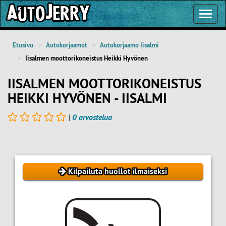
Toggl
Navig
Etusivu
Autokorjaamot
Autokorjaamo Iisalmi
Iisalmen moottorikoneistus Heikki Hyvönen
IISALMEN MOOTTORIKONEISTUS
HEIKKI HYVÖNEN - IISALMI
|
0 arvostelua
Kilpailuta huollot ilmaiseksi