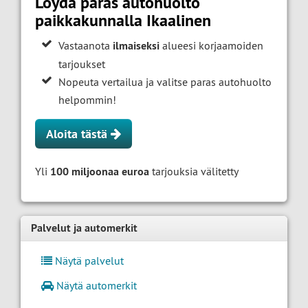
Löydä paras autohuolto
paikkakunnalla Ikaalinen
Vastaanota
ilmaiseksi
alueesi korjaamoiden
tarjoukset
Nopeuta vertailua ja valitse paras autohuolto
helpommin!
Aloita tästä
Yli
100 miljoonaa euroa
tarjouksia välitetty
Palvelut ja automerkit
Näytä palvelut
Näytä automerkit