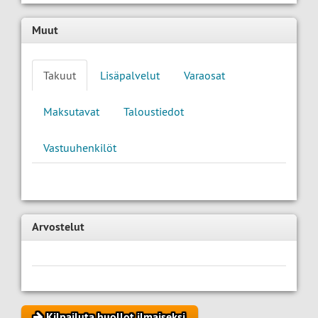
Muut
Takuut
Lisäpalvelut
Varaosat
Maksutavat
Taloustiedot
Vastuuhenkilöt
Arvostelut
Kilpailuta huollot ilmaiseksi