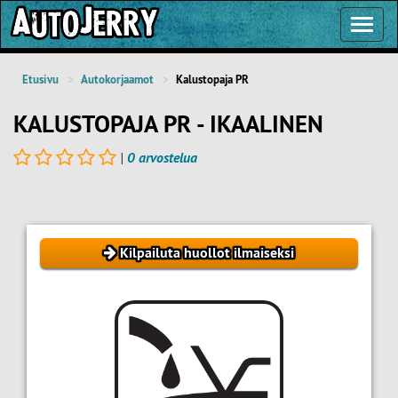
Toggl
Navig
Etusivu
Autokorjaamot
Kalustopaja PR
KALUSTOPAJA PR - IKAALINEN
|
0 arvostelua
Kilpailuta huollot ilmaiseksi