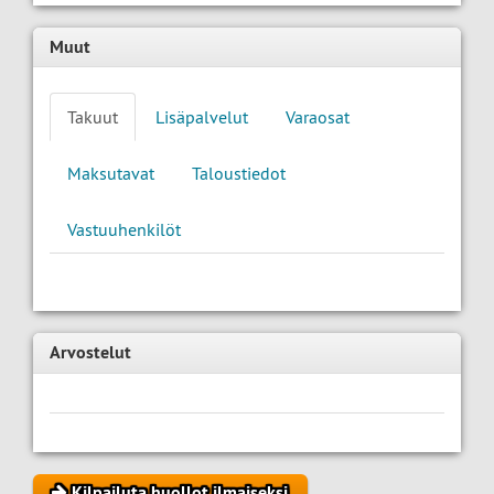
Muut
Takuut
Lisäpalvelut
Varaosat
Maksutavat
Taloustiedot
Vastuuhenkilöt
Arvostelut
Kilpailuta huollot ilmaiseksi