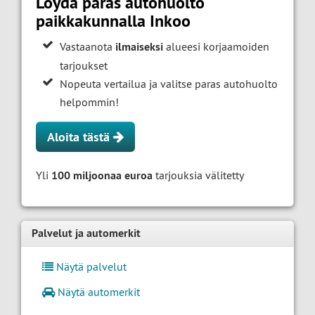
Löydä paras autohuolto
paikkakunnalla Inkoo
Vastaanota
ilmaiseksi
alueesi korjaamoiden
tarjoukset
Nopeuta vertailua ja valitse paras autohuolto
helpommin!
Aloita tästä
Yli
100 miljoonaa euroa
tarjouksia välitetty
Palvelut ja automerkit
Näytä palvelut
Näytä automerkit