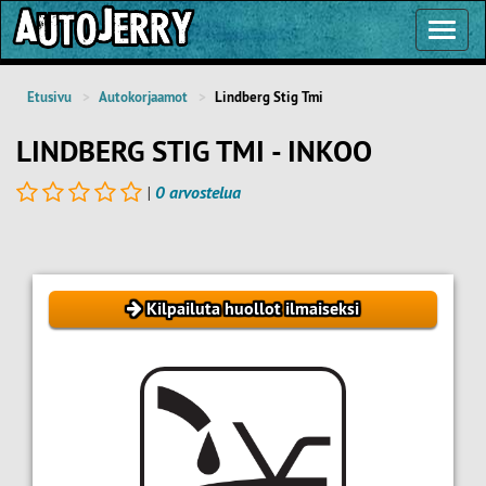
Toggl
Navig
Etusivu
Autokorjaamot
Lindberg Stig Tmi
LINDBERG STIG TMI - INKOO
|
0 arvostelua
Kilpailuta huollot ilmaiseksi