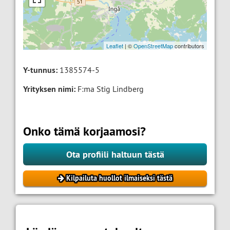
Leaflet
| ©
OpenStreetMap
contributors
Y-tunnus:
1385574-5
Yrityksen nimi:
F:ma Stig Lindberg
Onko tämä korjaamosi?
Ota profiili haltuun tästä
Kilpailuta huollot ilmaiseksi tästä