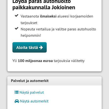
Löydä paras autohuolto
paikkakunnalla Jokioinen
Vastaanota
ilmaiseksi
alueesi korjaamoiden
tarjoukset
Nopeuta vertailua ja valitse paras autohuolto
helpommin!
Aloita tästä
Yli
100 miljoonaa euroa
tarjouksia välitetty
Palvelut ja automerkit
Näytä palvelut
Näytä automerkit