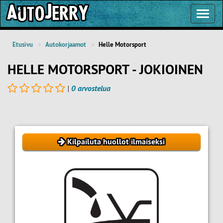
Toggl
Navig
Etusivu
Autokorjaamot
Helle Motorsport
HELLE MOTORSPORT - JOKIOINEN
|
0 arvostelua
Kilpailuta huollot ilmaiseksi