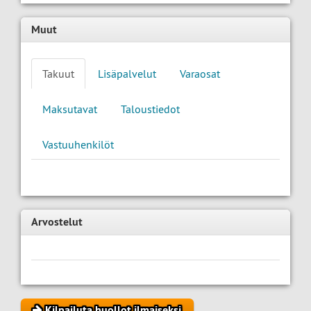
Muut
Takuut
Lisäpalvelut
Varaosat
Maksutavat
Taloustiedot
Vastuuhenkilöt
Arvostelut
Kilpailuta huollot ilmaiseksi