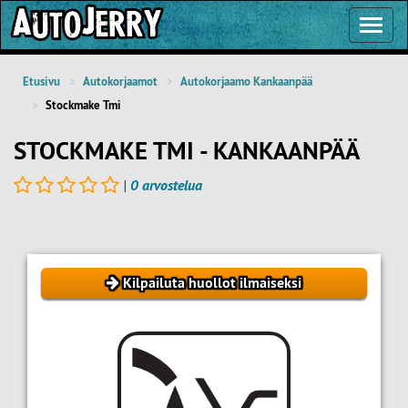
Toggl
Navig
Etusivu
Autokorjaamot
Autokorjaamo Kankaanpää
Stockmake Tmi
STOCKMAKE TMI - KANKAANPÄÄ
|
0 arvostelua
Kilpailuta huollot ilmaiseksi