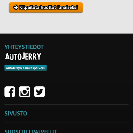
Kilpailuta huollot ilmaiseksi
YHTEYSTIEDOT
AutoJerryn asiakaspalvelu
SIVUSTO
SUOSITUT PALVELUT