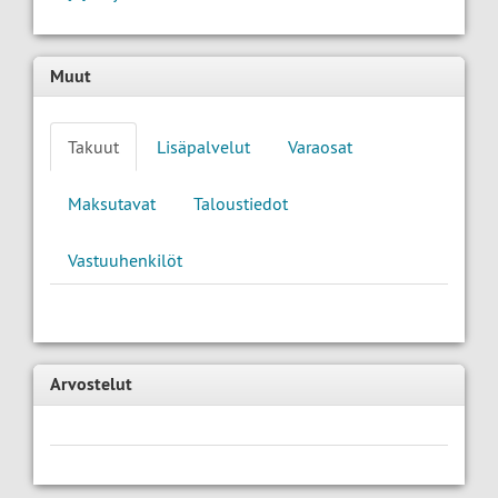
Muut
Takuut
Lisäpalvelut
Varaosat
Maksutavat
Taloustiedot
Vastuuhenkilöt
Arvostelut