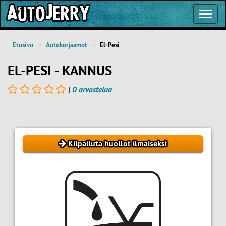
Toggl
Navig
Etusivu
Autokorjaamot
El-Pesi
EL-PESI - KANNUS
|
0 arvostelua
Kilpailuta huollot ilmaiseksi