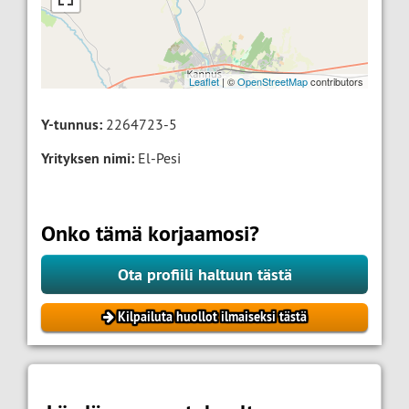
Leaflet
| ©
OpenStreetMap
contributors
Y-tunnus:
2264723-5
Yrityksen nimi:
El-Pesi
Onko tämä korjaamosi?
Ota profiili haltuun tästä
Kilpailuta huollot ilmaiseksi tästä