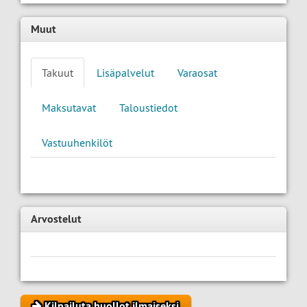
Muut
Takuut
Lisäpalvelut
Varaosat
Maksutavat
Taloustiedot
Vastuuhenkilöt
Arvostelut
Kilpailuta huollot ilmaiseksi