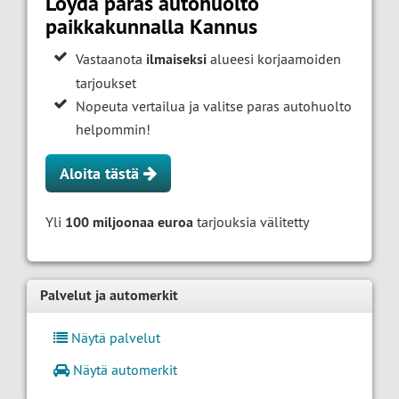
Löydä paras autohuolto
paikkakunnalla Kannus
Vastaanota
ilmaiseksi
alueesi korjaamoiden
tarjoukset
Nopeuta vertailua ja valitse paras autohuolto
helpommin!
Aloita tästä
Yli
100 miljoonaa euroa
tarjouksia välitetty
Palvelut ja automerkit
Näytä palvelut
Näytä automerkit