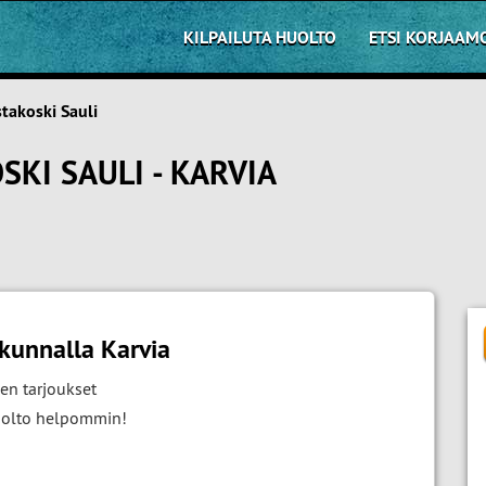
KILPAILUTA HUOLTO
ETSI KORJAAM
akoski Sauli
I SAULI - KARVIA
kunnalla Karvia
en tarjoukset
huolto helpommin!