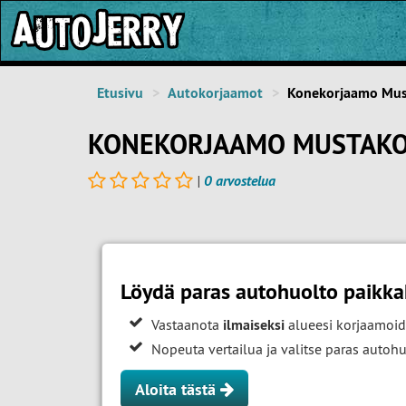
Etusivu
Autokorjaamot
Konekorjaamo Must
KONEKORJAAMO MUSTAKOSK
|
0 arvostelua
Löydä paras autohuolto paikka
Vastaanota
ilmaiseksi
alueesi korjaamoid
Nopeuta vertailua ja valitse paras auto
Aloita tästä