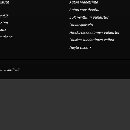
kaisut
Auton vianetsintä
Auton vuosihuolto
ntöjä
EGR venttiilin puhdistus
oitus
Hinauspalvelu
alle
Hiukkassuodattimen puhdistus
 mukana
Hiukkassuodattimen vaihto
Näytä lisää
a sisällöstä