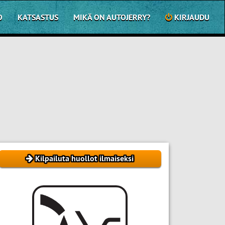
O
KATSASTUS
MIKÄ ON AUTOJERRY?
KIRJAUDU
Kilpailuta huollot ilmaiseksi