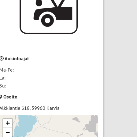
Aukioloajat
Ma-Pe:
La:
Su:
Osoite
Alkkiantie 618
,
39960
Karvia
+
−