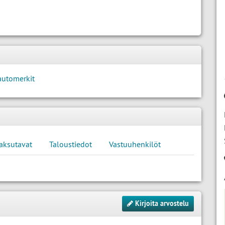
automerkit
aksutavat
Taloustiedot
Vastuuhenkilöt
Kirjoita arvostelu