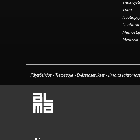
Tilastojul
Tiimi
Huoltopyy
Huoltorah
Mainostaj
Menossa
Käyttöehdot
-
Tietosuoja
-
Evästeasetukset
-
Ilmoita laittomast