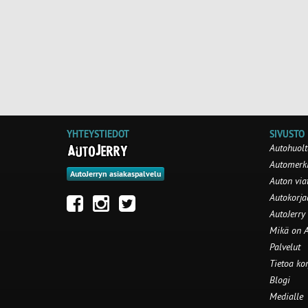
YHTEYSTIEDOT
SIVUSTO
Autohuolt
Automerki
AutoJerryn asiakaspalvelu
Auton via
Autokorj
AutoJerry
Mikä on A
Palvelut
Tietoa ko
Blogi
Medialle