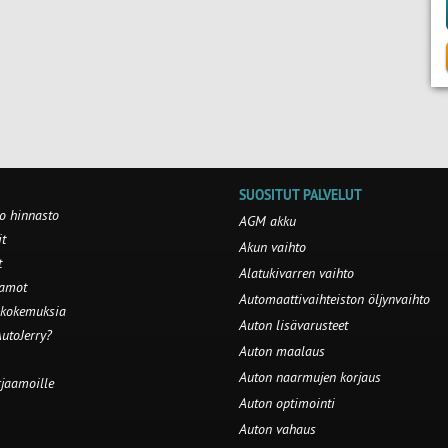
SUOSITUT PALVELUT
o hinnasto
AGM akku
t
Akun vaihto
t
Alatukivarren vaihto
aamot
Automaattivaihteiston öljynvaihto
 kokemuksia
Auton lisävarusteet
utoJerry?
Auton maalaus
Auton naarmujen korjaus
rjaamoille
Auton optimointi
Auton vahaus