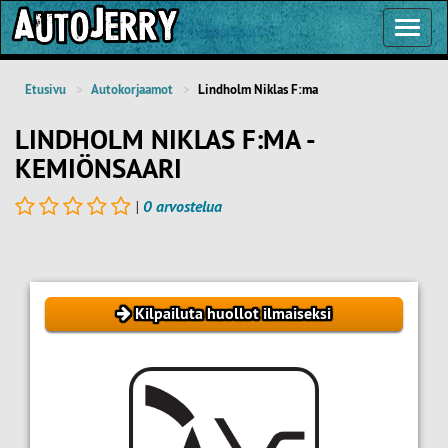
Toggl
Navig
Etusivu
Autokorjaamot
Lindholm Niklas F:ma
LINDHOLM NIKLAS F:MA -
KEMIÖNSAARI
|
0 arvostelua
Kilpailuta huollot ilmaiseksi