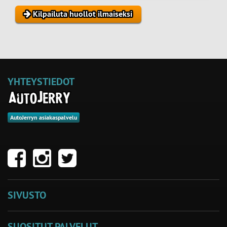
Kilpailuta huollot ilmaiseksi
YHTEYSTIEDOT
AutoJerryn asiakaspalvelu
SIVUSTO
SUOSITUT PALVELUT