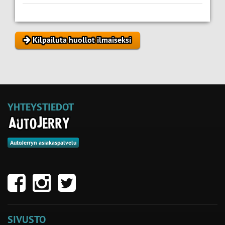
Kilpailuta huollot ilmaiseksi
YHTEYSTIEDOT
AutoJerryn asiakaspalvelu
SIVUSTO