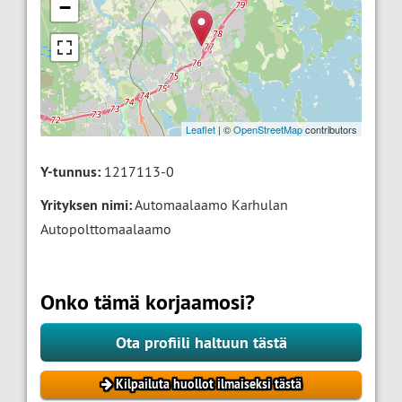
−
Leaflet
| ©
OpenStreetMap
contributors
Y-tunnus:
1217113-0
Yrityksen nimi:
Automaalaamo Karhulan
Autopolttomaalaamo
Onko tämä korjaamosi?
Ota profiili haltuun tästä
Kilpailuta huollot ilmaiseksi tästä