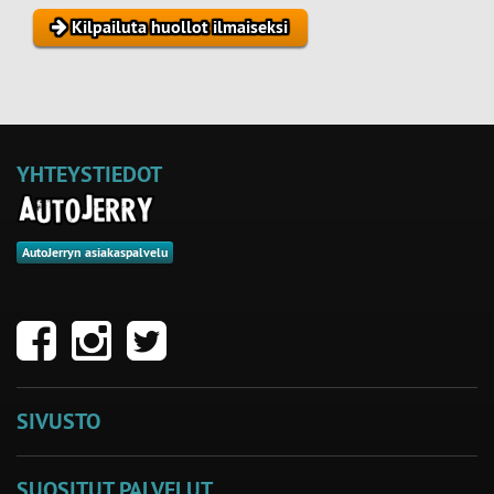
Kilpailuta huollot ilmaiseksi
YHTEYSTIEDOT
AutoJerryn asiakaspalvelu
SIVUSTO
SUOSITUT PALVELUT