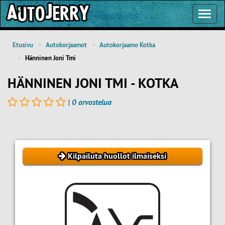
Toggl
Navig
Etusivu
Autokorjaamot
Autokorjaamo Kotka
Hänninen Joni Tmi
HÄNNINEN JONI TMI - KOTKA
|
0 arvostelua
Kilpailuta huollot ilmaiseksi