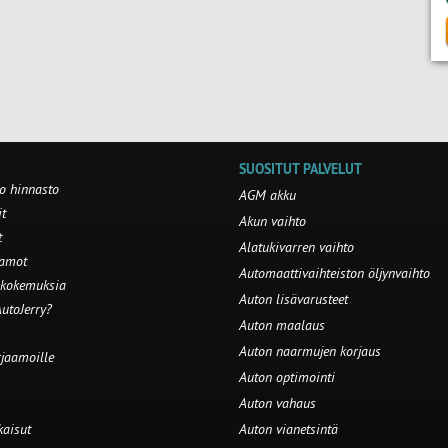
SUOSITUT PALVELUT
o hinnasto
AGM akku
t
Akun vaihto
t
Alatukivarren vaihto
aamot
Automaattivaihteiston öljynvaihto
 kokemuksia
Auton lisävarusteet
utoJerry?
Auton maalaus
Auton naarmujen korjaus
rjaamoille
Auton optimointi
Auton vahaus
kaisut
Auton vianetsintä