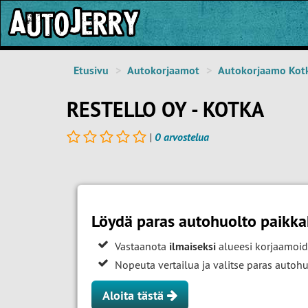
Etusivu
Autokorjaamot
Autokorjaamo Kot
RESTELLO OY - KOTKA
|
0 arvostelua
Löydä paras autohuolto paikka
Vastaanota
ilmaiseksi
alueesi korjaamoid
Nopeuta vertailua ja valitse paras auto
Aloita tästä