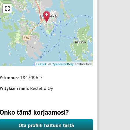
Leaflet
| ©
OpenStreetMap
contributors
Y-tunnus:
1847096-7
Yrityksen nimi:
Restello Oy
Onko tämä korjaamosi?
Ota profiili haltuun tästä