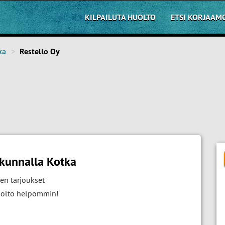
KILPAILUTA HUOLTO
ETSI KORJAAM
ka
Restello Oy
kunnalla Kotka
en tarjoukset
huolto helpommin!