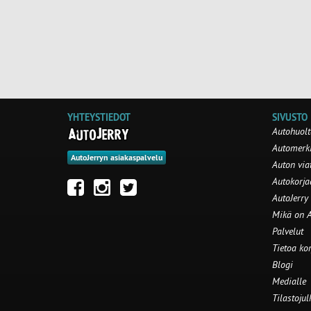
YHTEYSTIEDOT
SIVUSTO
Autohuolt
Automerki
AutoJerryn asiakaspalvelu
Auton via
Autokorj
AutoJerry
Mikä on A
Palvelut
Tietoa ko
Blogi
Medialle
Tilastojul