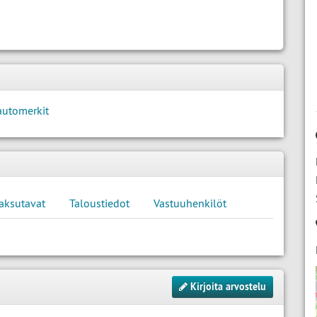
automerkit
aksutavat
Taloustiedot
Vastuuhenkilöt
Kirjoita arvostelu