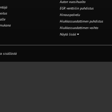
Auton vuosihuolto
ntöjä
EGR venttiilin puhdistus
oitus
Hinauspalvelu
alle
Hiukkassuodattimen puhdistus
 mukana
Hiukkassuodattimen vaihto
Näytä lisää
a sisällöstä