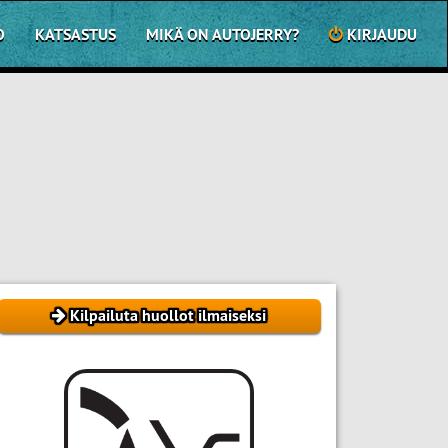
O
KATSASTUS
MIKÄ ON AUTOJERRY?
KIRJAUDU
Kilpailuta huollot ilmaiseksi