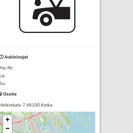
Aukioloajat
Ma-Pe:
La:
Su:
Osoite
Heikinkatu 7
,
48100
Kotka
+
−