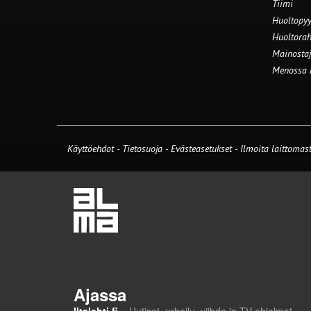
Tiimi
Huoltopyy
Huoltorah
Mainostaj
Menossa
Käyttöehdot
-
Tietosuoja
-
Evästeasetukset
-
Ilmoita laittomast