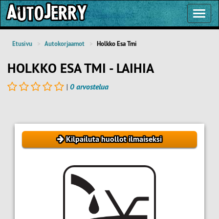
Toggl
Navig
Etusivu
Autokorjaamot
Holkko Esa Tmi
HOLKKO ESA TMI - LAIHIA
|
0 arvostelua
Kilpailuta huollot ilmaiseksi