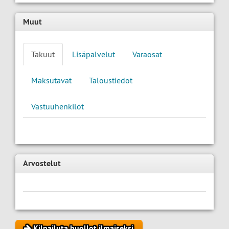
Muut
Takuut
Lisäpalvelut
Varaosat
Maksutavat
Taloustiedot
Vastuuhenkilöt
Arvostelut
Kilpailuta huollot ilmaiseksi