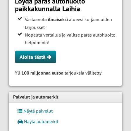
Löydä paras autohuolto
paikkakunnalla Laihia
Vastaanota
ilmaiseksi
alueesi korjaamoiden
tarjoukset
Nopeuta vertailua ja valitse paras autohuolto
helpommin!
Aloita tästä
Yli
100 miljoonaa euroa
tarjouksia välitetty
Palvelut ja automerkit
Näytä palvelut
Näytä automerkit