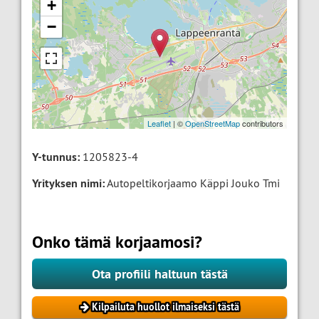
+
−
Leaflet
| ©
OpenStreetMap
contributors
Y-tunnus:
1205823-4
Yrityksen nimi:
Autopeltikorjaamo Käppi Jouko Tmi
Onko tämä korjaamosi?
Ota profiili haltuun tästä
Kilpailuta huollot ilmaiseksi tästä