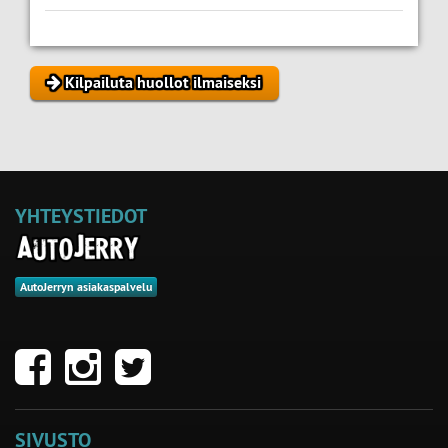
Kilpailuta huollot ilmaiseksi
YHTEYSTIEDOT
AutoJerryn asiakaspalvelu
SIVUSTO