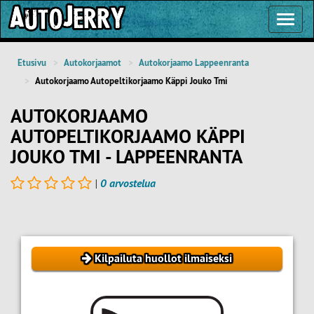
Toggl
Navig
Etusivu
Autokorjaamot
Autokorjaamo Lappeenranta
Autokorjaamo Autopeltikorjaamo Käppi Jouko Tmi
AUTOKORJAAMO
AUTOPELTIKORJAAMO KÄPPI
JOUKO TMI - LAPPEENRANTA
|
0 arvostelua
Kilpailuta huollot ilmaiseksi