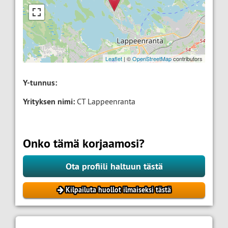
Leaflet
| ©
OpenStreetMap
contributors
Y-tunnus:
Yrityksen nimi:
CT Lappeenranta
Onko tämä korjaamosi?
Ota profiili haltuun tästä
Kilpailuta huollot ilmaiseksi tästä