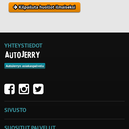
Kilpailuta huollot ilmaiseksi
YHTEYSTIEDOT
AutoJerryn asiakaspalvelu
SIVUSTO
SUOSITUT PALVELUT