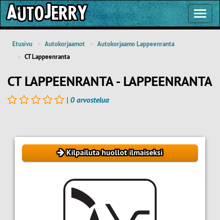
Toggl
Navig
Etusivu
Autokorjaamot
Autokorjaamo Lappeenranta
CT Lappeenranta
CT LAPPEENRANTA - LAPPEENRANTA
|
0 arvostelua
Kilpailuta huollot ilmaiseksi