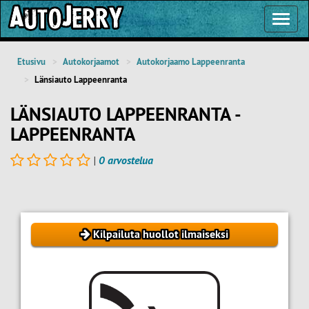
Toggl
Navig
Etusivu
Autokorjaamot
Autokorjaamo Lappeenranta
Länsiauto Lappeenranta
LÄNSIAUTO LAPPEENRANTA -
LAPPEENRANTA
|
0 arvostelua
Kilpailuta huollot ilmaiseksi