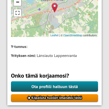
−
Leaflet
| ©
OpenStreetMap
contributors
Y-tunnus:
Yrityksen nimi:
Länsiauto Lappeenranta
Onko tämä korjaamosi?
Ota profiili haltuun tästä
Kilpailuta huollot ilmaiseksi tästä