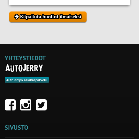
Kilpailuta huollot ilmaiseksi
YHTEYSTIEDOT
AutoJerryn asiakaspalvelu
SIVUSTO