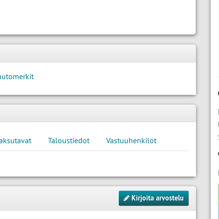
automerkit
aksutavat
Taloustiedot
Vastuuhenkilöt
Kirjoita arvostelu