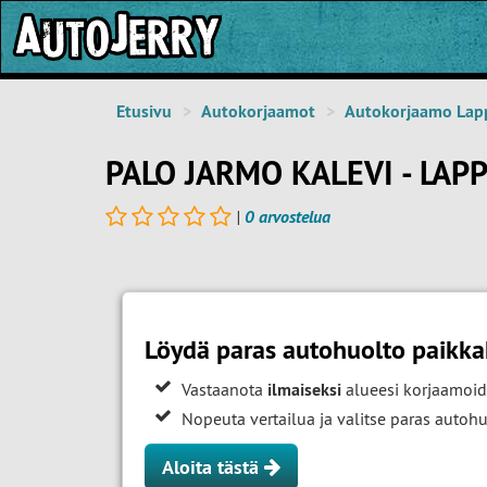
Etusivu
Autokorjaamot
Autokorjaamo Lap
PALO JARMO KALEVI - LA
|
0 arvostelua
Löydä paras autohuolto paikk
Vastaanota
ilmaiseksi
alueesi korjaamoid
Nopeuta vertailua ja valitse paras auto
Aloita tästä