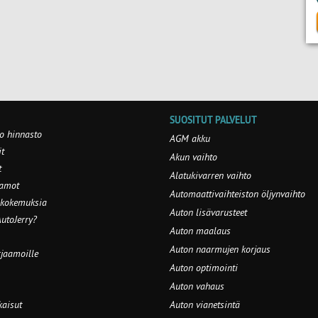
SUOSITUT PALVELUT
o hinnasto
AGM akku
t
Akun vaihto
t
Alatukivarren vaihto
aamot
Automaattivaihteiston öljynvaihto
 kokemuksia
Auton lisävarusteet
utoJerry?
Auton maalaus
Auton naarmujen korjaus
rjaamoille
Auton optimointi
Auton vahaus
kaisut
Auton vianetsintä