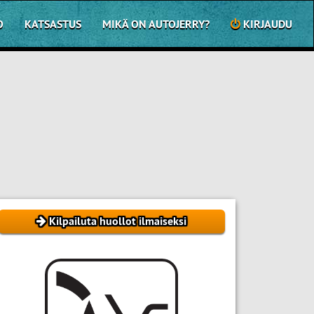
O
KATSASTUS
MIKÄ ON AUTOJERRY?
KIRJAUDU
Kilpailuta huollot ilmaiseksi