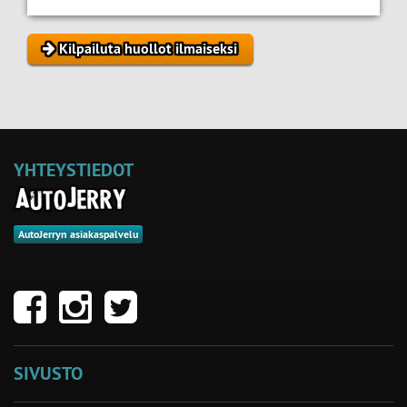
Kilpailuta huollot ilmaiseksi
YHTEYSTIEDOT
AutoJerryn asiakaspalvelu
SIVUSTO