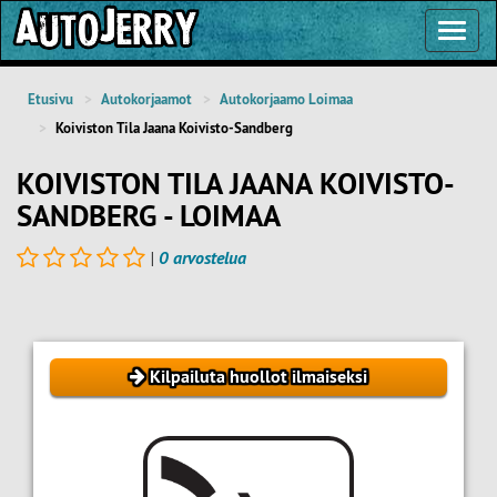
Toggl
Navig
Etusivu
Autokorjaamot
Autokorjaamo Loimaa
Koiviston Tila Jaana Koivisto-Sandberg
KOIVISTON TILA JAANA KOIVISTO-
SANDBERG - LOIMAA
|
0 arvostelua
Kilpailuta huollot ilmaiseksi