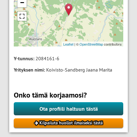
−
Leaflet
| ©
OpenStreetMap
contributors
Y-tunnus:
2084161-6
Yrityksen nimi:
Koivisto-Sandberg Jaana Marita
Onko tämä korjaamosi?
Ota profiili haltuun tästä
Kilpailuta huollot ilmaiseksi tästä