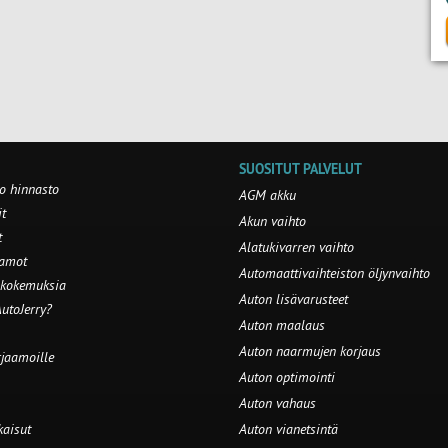
SUOSITUT PALVELUT
o hinnasto
AGM akku
t
Akun vaihto
t
Alatukivarren vaihto
aamot
Automaattivaihteiston öljynvaihto
 kokemuksia
Auton lisävarusteet
utoJerry?
Auton maalaus
Auton naarmujen korjaus
rjaamoille
Auton optimointi
Auton vahaus
kaisut
Auton vianetsintä