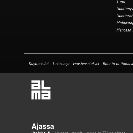
Tiimi
Huoltopyy
Huoltorah
Mainostaj
Menossa
Käyttöehdot
-
Tietosuoja
-
Evästeasetukset
-
Ilmoita laittomast