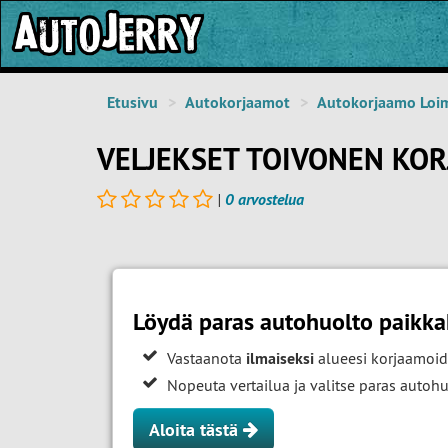
Etusivu
Autokorjaamot
Autokorjaamo Loi
VELJEKSET TOIVONEN KOR
|
0 arvostelua
Löydä paras autohuolto paikk
Vastaanota
ilmaiseksi
alueesi korjaamoid
Nopeuta vertailua ja valitse paras auto
Aloita tästä