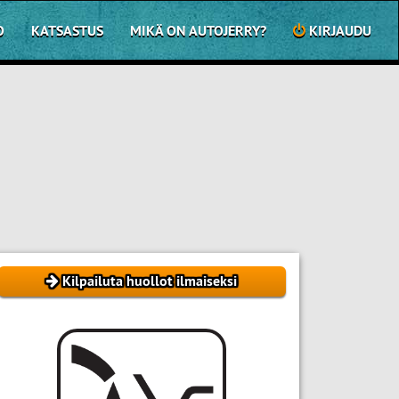
O
KATSASTUS
MIKÄ ON AUTOJERRY?
KIRJAUDU
Kilpailuta huollot ilmaiseksi