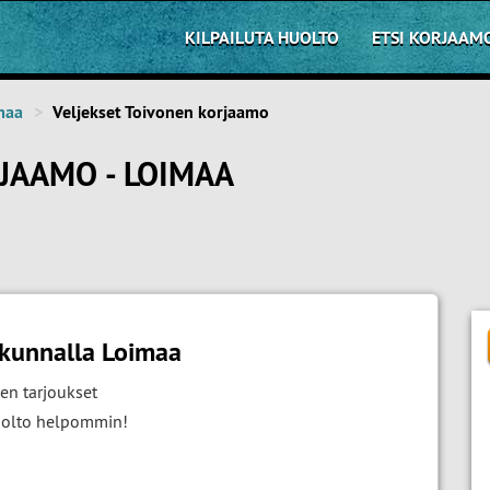
KILPAILUTA HUOLTO
ETSI KORJAAM
maa
Veljekset Toivonen korjaamo
JAAMO - LOIMAA
akunnalla Loimaa
en tarjoukset
huolto helpommin!