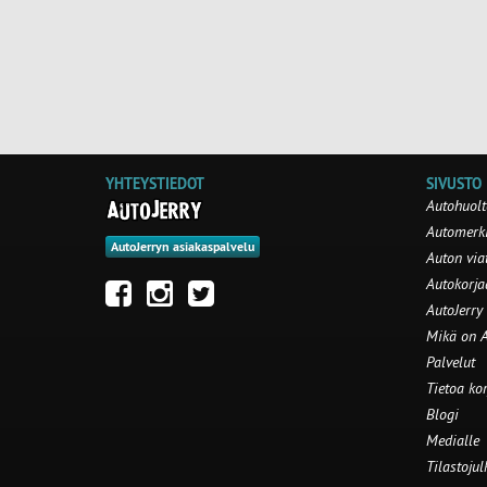
YHTEYSTIEDOT
SIVUSTO
Autohuolt
Automerki
AutoJerryn asiakaspalvelu
Auton via
Autokorj
AutoJerry
Mikä on A
Palvelut
Tietoa ko
Blogi
Medialle
Tilastojul