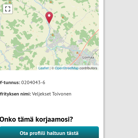
Leaflet
| ©
OpenStreetMap
contributors
Y-tunnus:
0204043-6
Yrityksen nimi:
Veljekset Toivonen
Onko tämä korjaamosi?
Ota profiili haltuun tästä