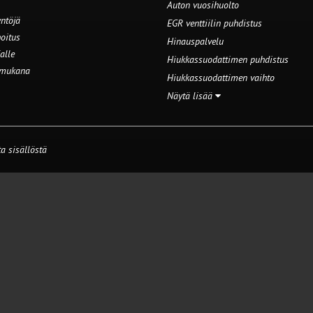
Auton vuosihuolto
ntöjä
EGR venttiilin puhdistus
oitus
Hinauspalvelu
alle
Hiukkassuodattimen puhdistus
 mukana
Hiukkassuodattimen vaihto
Näytä lisää
a sisällöstä