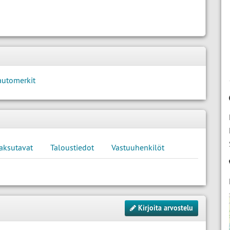
automerkit
aksutavat
Taloustiedot
Vastuuhenkilöt
Kirjoita arvostelu