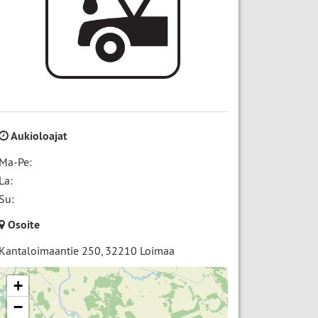
Aukioloajat
Ma-Pe:
La:
Su:
Osoite
Kantaloimaantie 250
,
32210
Loimaa
+
−