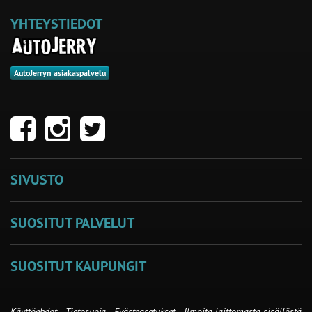
YHTEYSTIEDOT
AutoJerryn asiakaspalvelu
SIVUSTO
SUOSITUT PALVELUT
SUOSITUT KAUPUNGIT
Käyttöehdot
-
Tietosuoja
-
Evästeasetukset
-
Ilmoita laittomasta sisällöstä