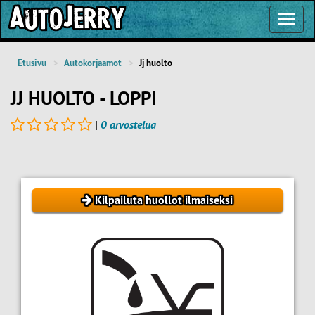
Toggl
Navig
Etusivu
Autokorjaamot
Jj huolto
JJ HUOLTO - LOPPI
|
0 arvostelua
Kilpailuta huollot ilmaiseksi