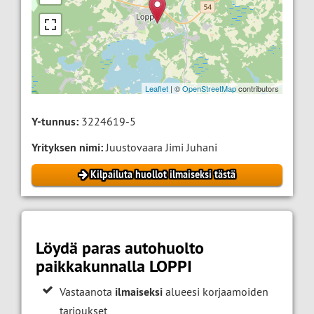
Leaflet
| ©
OpenStreetMap
contributors
Y-tunnus:
3224619-5
Yrityksen nimi:
Juustovaara Jimi Juhani
Kilpailuta huollot ilmaiseksi tästä
Löydä paras autohuolto
paikkakunnalla LOPPI
Vastaanota
ilmaiseksi
alueesi korjaamoiden
tarjoukset