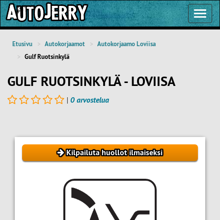
Toggl
Navig
Etusivu
Autokorjaamot
Autokorjaamo Loviisa
Gulf Ruotsinkylä
GULF RUOTSINKYLÄ - LOVIISA
|
0 arvostelua
Kilpailuta huollot ilmaiseksi