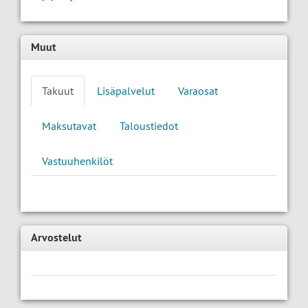
Muut
Takuut
Lisäpalvelut
Varaosat
Maksutavat
Taloustiedot
Vastuuhenkilöt
Arvostelut