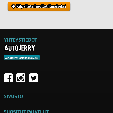
Kilpailuta huollot ilmaiseksi
YHTEYSTIEDOT
AutoJerryn asiakaspalvelu
SIVUSTO
SUOSITUT PALVELUT