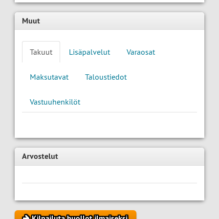
Muut
Takuut
Lisäpalvelut
Varaosat
Maksutavat
Taloustiedot
Vastuuhenkilöt
Arvostelut
Kilpailuta huollot ilmaiseksi