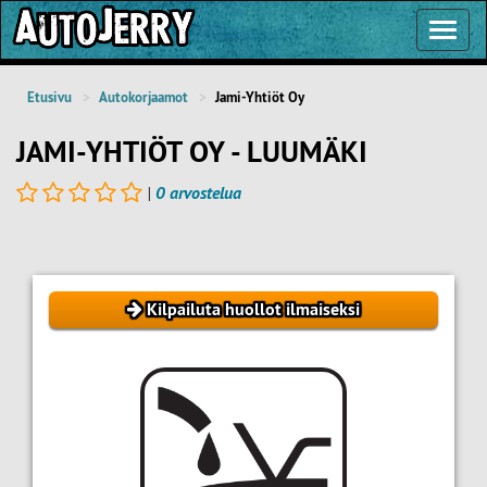
Toggl
Navig
Etusivu
Autokorjaamot
Jami-Yhtiöt Oy
JAMI-YHTIÖT OY - LUUMÄKI
|
0 arvostelua
Kilpailuta huollot ilmaiseksi