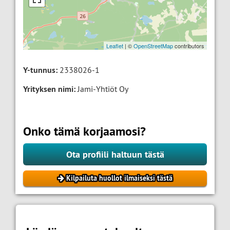
Leaflet
| ©
OpenStreetMap
contributors
Y-tunnus:
2338026-1
Yrityksen nimi:
Jami-Yhtiöt Oy
Onko tämä korjaamosi?
Ota profiili haltuun tästä
Kilpailuta huollot ilmaiseksi tästä