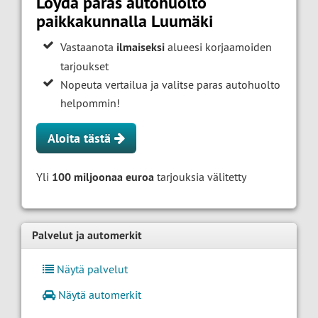
Löydä paras autohuolto
paikkakunnalla Luumäki
Vastaanota
ilmaiseksi
alueesi korjaamoiden
tarjoukset
Nopeuta vertailua ja valitse paras autohuolto
helpommin!
Aloita tästä
Yli
100 miljoonaa euroa
tarjouksia välitetty
Palvelut ja automerkit
Näytä palvelut
Näytä automerkit