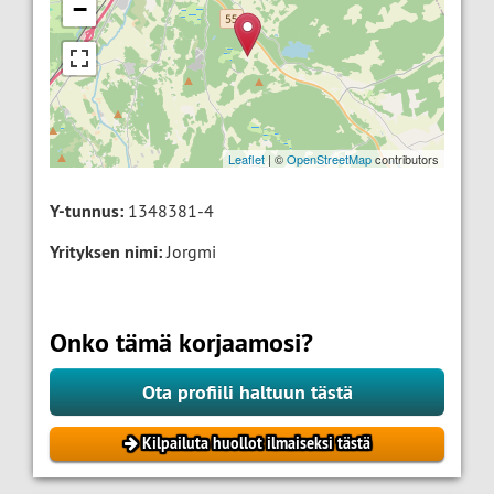
−
Leaflet
| ©
OpenStreetMap
contributors
Y-tunnus:
1348381-4
Yrityksen nimi:
Jorgmi
Onko tämä korjaamosi?
Ota profiili haltuun tästä
Kilpailuta huollot ilmaiseksi tästä