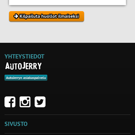
Kilpailuta huollot ilmaiseksi
YHTEYSTIEDOT
AutoJerryn asiakaspalvelu
SIVUSTO