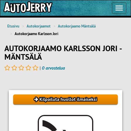
Toggl
Navig
Etusivu
Autokorjaamot
Autokorjaamo Mäntsälä
Autokorjaamo Karlsson Jori
AUTOKORJAAMO KARLSSON JORI -
MÄNTSÄLÄ
|
0 arvostelua
Kilpailuta huollot ilmaiseksi