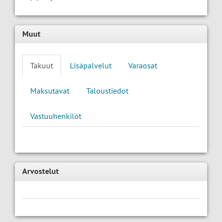
Muut
Takuut
Lisäpalvelut
Varaosat
Maksutavat
Taloustiedot
Vastuuhenkilöt
Arvostelut