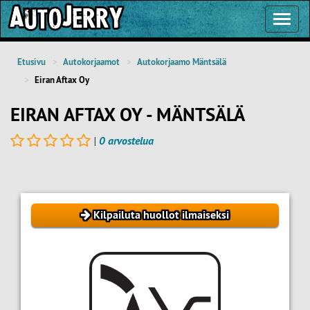
Toggl
Navig
Etusivu
Autokorjaamot
Autokorjaamo Mäntsälä
Eiran Aftax Oy
EIRAN AFTAX OY - MÄNTSÄLÄ
|
0 arvostelua
Kilpailuta huollot ilmaiseksi