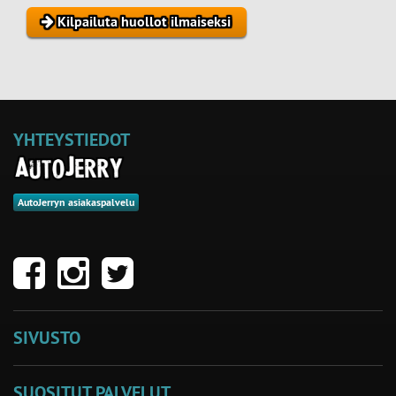
Kilpailuta huollot ilmaiseksi
YHTEYSTIEDOT
AutoJerryn asiakaspalvelu
SIVUSTO
SUOSITUT PALVELUT