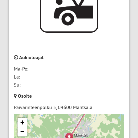
Aukioloajat
Ma-Pe:
La:
Su:
Osoite
Päivärinteenpolku 5
,
04600
Mäntsälä
+
−