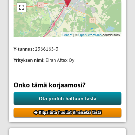
Leaflet
| ©
OpenStreetMap
contributors
Y-tunnus:
2366165-3
Yrityksen nimi:
Eiran Aftax Oy
Onko tämä korjaamosi?
Ota profiili haltuun tästä
Kilpailuta huollot ilmaiseksi tästä