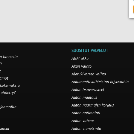
SUOSITUT PALVELUT
o hinnasto
AGM akku
t
Akun vaihto
t
Alatukivarren vaihto
aamot
Automaattivaihteiston öljynvaihto
 kokemuksia
Auton lisävarusteet
utoJerry?
Auton maalaus
Auton naarmujen korjaus
rjaamoille
Auton optimointi
Auton vahaus
kaisut
Auton vianetsintä