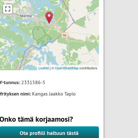
Leaflet
| ©
OpenStreetMap
contributors
Y-tunnus:
2331586-5
Yrityksen nimi:
Kangas Jaakko Tapio
Onko tämä korjaamosi?
Ota profiili haltuun tästä