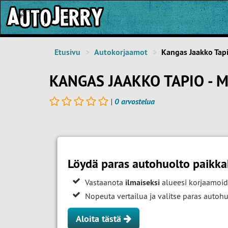
Etusivu
Autokorjaamot
Kangas Jaakko Tap
KANGAS JAAKKO TAPIO - 
|
0 arvostelua
Löydä paras autohuolto paikka
Vastaanota
ilmaiseksi
alueesi korjaamoid
Nopeuta vertailua ja valitse paras auto
Aloita tästä