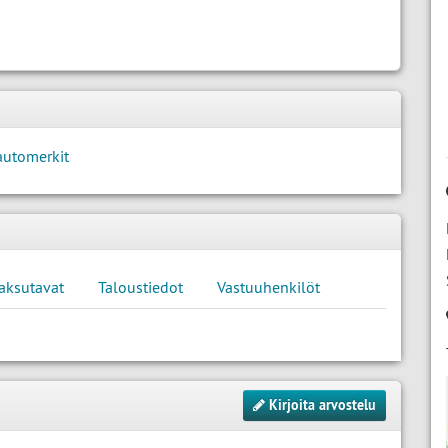
automerkit
aksutavat
Taloustiedot
Vastuuhenkilöt
Kirjoita arvostelu