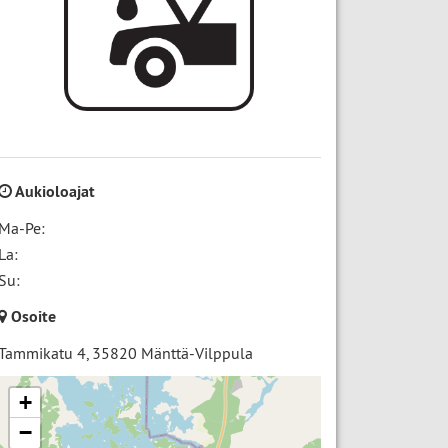
Aukioloajat
Ma-Pe:
La:
Su:
Osoite
Tammikatu 4
,
35820
Mänttä-Vilppula
+
−