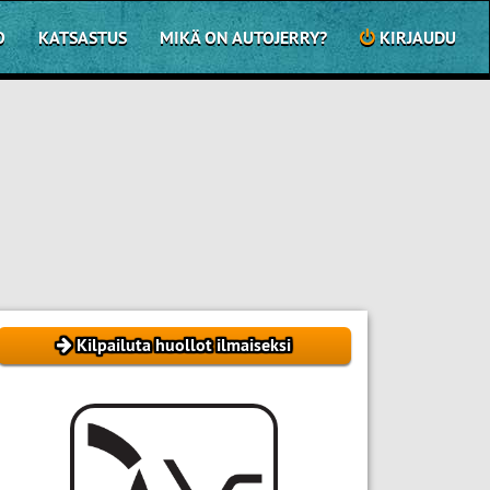
O
KATSASTUS
MIKÄ ON AUTOJERRY?
KIRJAUDU
Kilpailuta huollot ilmaiseksi