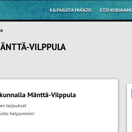
KILPAILUTA HUOLTO
ETSI KORJAAM
io
MÄNTTÄ-VILPPULA
kunnalla Mänttä-Vilppula
en tarjoukset
huolto helpommin!