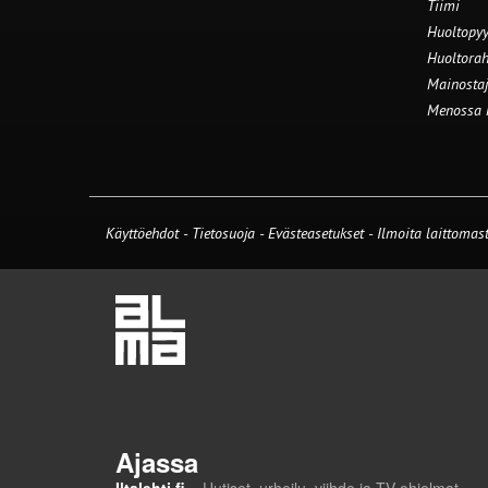
Tiimi
Huoltopyy
Huoltorah
Mainostaj
Menossa
Käyttöehdot
-
Tietosuoja
-
Evästeasetukset
-
Ilmoita laittomast