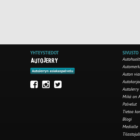
YHTEYSTIEDOT
SIVUSTO
Autohuolt
Automerki
AutoJerryn asiakaspalvelu
Auton via
Autokorj
AutoJerry
Mikä on A
Palvelut
Tietoa ko
Blogi
Medialle
Tilastojul