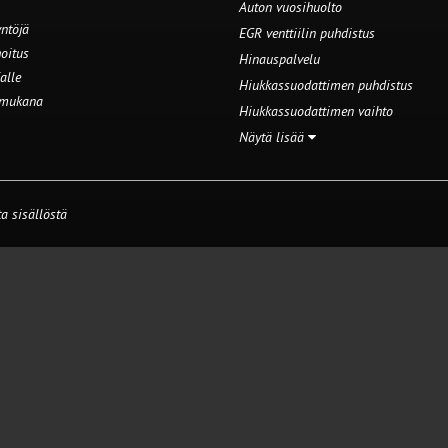
Auton vuosihuolto
ntöjä
EGR venttiilin puhdistus
oitus
Hinauspalvelu
alle
Hiukkassuodattimen puhdistus
 mukana
Hiukkassuodattimen vaihto
Näytä lisää
a sisällöstä