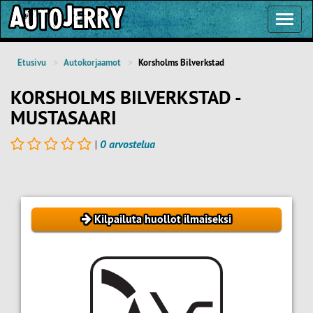
Toggl
Navig
Etusivu
Autokorjaamot
Korsholms Bilverkstad
KORSHOLMS BILVERKSTAD -
MUSTASAARI
|
0 arvostelua
Kilpailuta huollot ilmaiseksi