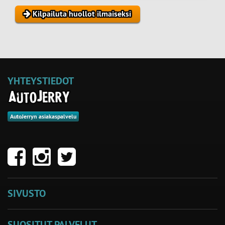
Kilpailuta huollot ilmaiseksi
YHTEYSTIEDOT
AutoJerryn asiakaspalvelu
SIVUSTO
SUOSITUT PALVELUT