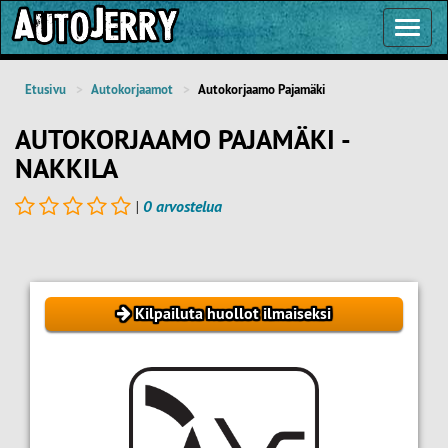
Toggl
Navig
Etusivu
Autokorjaamot
Autokorjaamo Pajamäki
AUTOKORJAAMO PAJAMÄKI -
NAKKILA
|
0 arvostelua
Kilpailuta huollot ilmaiseksi