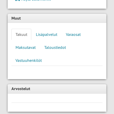
Muut
Takuut
Lisäpalvelut
Varaosat
Maksutavat
Taloustiedot
Vastuuhenkilöt
Arvostelut