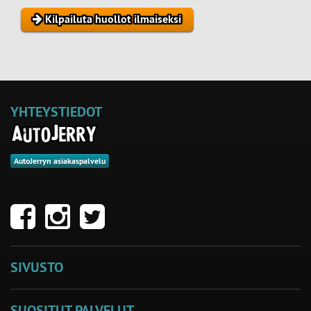
Kilpailuta huollot ilmaiseksi
YHTEYSTIEDOT
AutoJerryn asiakaspalvelu
SIVUSTO
SUOSITUT PALVELUT