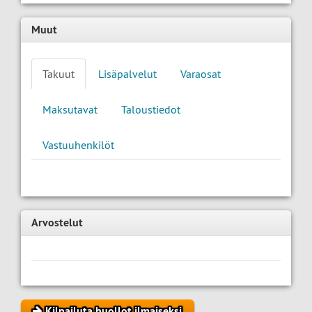
Muut
Takuut
Lisäpalvelut
Varaosat
Maksutavat
Taloustiedot
Vastuuhenkilöt
Arvostelut
Kilpailuta huollot ilmaiseksi