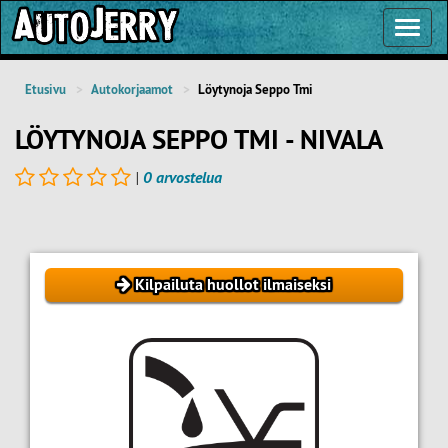
Toggl
Navig
Etusivu
Autokorjaamot
Löytynoja Seppo Tmi
LÖYTYNOJA SEPPO TMI - NIVALA
|
0 arvostelua
Kilpailuta huollot ilmaiseksi