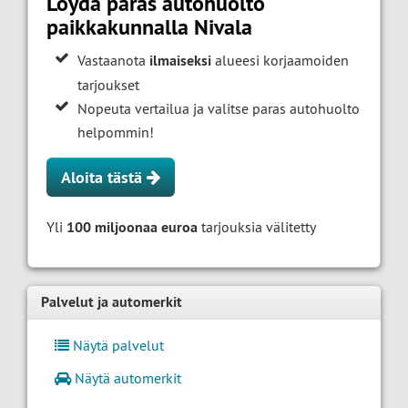
Löydä paras autohuolto
paikkakunnalla Nivala
Vastaanota
ilmaiseksi
alueesi korjaamoiden
tarjoukset
Nopeuta vertailua ja valitse paras autohuolto
helpommin!
Aloita tästä
Yli
100 miljoonaa euroa
tarjouksia välitetty
Palvelut ja automerkit
Näytä palvelut
Näytä automerkit