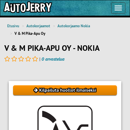
Toggl
Navig
Etusivu
Autokorjaamot
Autokorjaamo Nokia
V & M Pika-Apu Oy
V & M PIKA-APU OY - NOKIA
|
0 arvostelua
Kilpailuta huollot ilmaiseksi