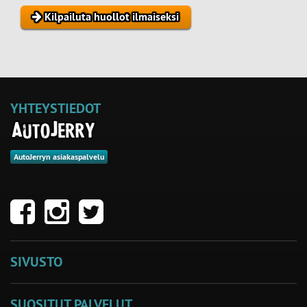
Kilpailuta huollot ilmaiseksi
YHTEYSTIEDOT
AutoJerryn asiakaspalvelu
SIVUSTO
SUOSITUT PALVELUT