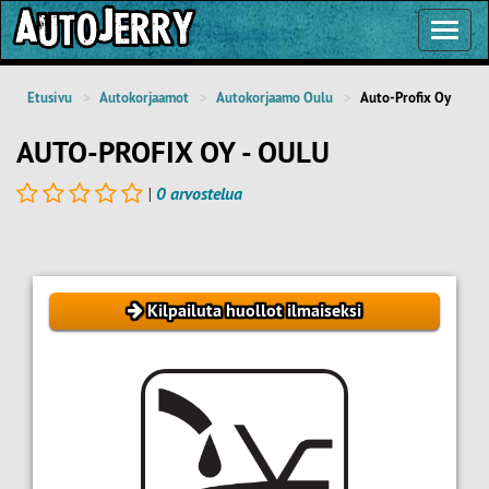
Toggl
Navig
Etusivu
Autokorjaamot
Autokorjaamo Oulu
Auto-Profix Oy
AUTO-PROFIX OY - OULU
|
0 arvostelua
Kilpailuta huollot ilmaiseksi