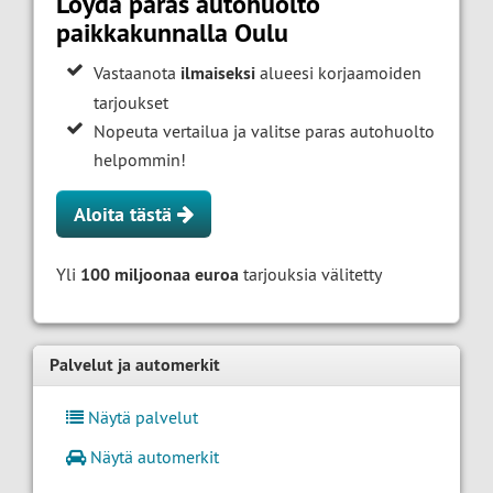
Löydä paras autohuolto
paikkakunnalla Oulu
Vastaanota
ilmaiseksi
alueesi korjaamoiden
tarjoukset
Nopeuta vertailua ja valitse paras autohuolto
helpommin!
Aloita tästä
Yli
100 miljoonaa euroa
tarjouksia välitetty
Palvelut ja automerkit
Näytä palvelut
Näytä automerkit