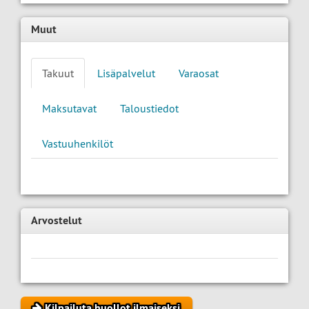
Muut
Takuut
Lisäpalvelut
Varaosat
Maksutavat
Taloustiedot
Vastuuhenkilöt
Arvostelut
Kilpailuta huollot ilmaiseksi