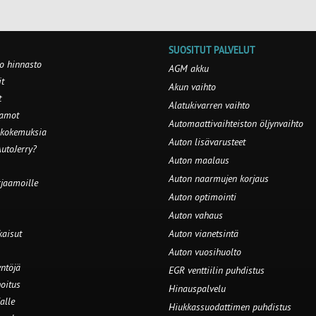
SUOSITUT PALVELUT
o hinnasto
AGM akku
t
Akun vaihto
t
Alatukivarren vaihto
aamot
Automaattivaihteiston öljynvaihto
 kokemuksia
Auton lisävarusteet
utoJerry?
Auton maalaus
Auton naarmujen korjaus
rjaamoille
Auton optimointi
Auton vahaus
kaisut
Auton vianetsintä
Auton vuosihuolto
ntöjä
EGR venttiilin puhdistus
oitus
Hinauspalvelu
alle
Hiukkassuodattimen puhdistus