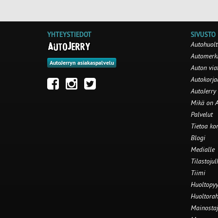
YHTEYSTIEDOT
SIVUSTO
Autohuolt
Automerki
AutoJerryn asiakaspalvelu
Auton via
Autokorj
AutoJerry
Mikä on A
Palvelut
Tietoa ko
Blogi
Medialle
Tilastojul
Tiimi
Huoltopyy
Huoltorah
Mainostaj