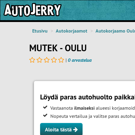
Etusivu
Autokorjaamot
Autokorjaamo Oul
MUTEK - OULU
|
0 arvostelua
Löydä paras autohuolto paikk
Vastaanota
ilmaiseksi
alueesi korjaamoid
Nopeuta vertailua ja valitse paras auto
Aloita tästä