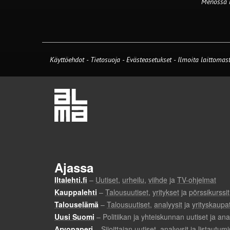
Menossa
Käyttöehdot
-
Tietosuoja
-
Evästeasetukset
-
Ilmoita laittomast