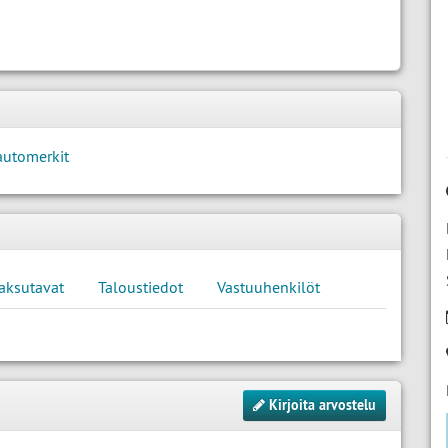
automerkit
aksutavat
Taloustiedot
Vastuuhenkilöt
Kirjoita arvostelu