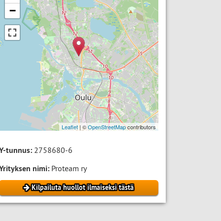
−
Leaflet
| ©
OpenStreetMap
contributors
Y-tunnus:
2758680-6
Yrityksen nimi:
Proteam ry
Kilpailuta huollot ilmaiseksi tästä