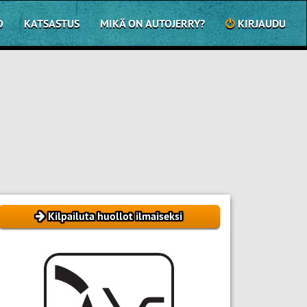
O
KATSASTUS
MIKÄ ON AUTOJERRY?
KIRJAUDU
Kilpailuta huollot ilmaiseksi