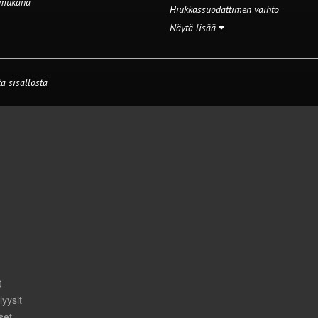
 mukana
Hiukkassuodattimen vaihto
Näytä lisää
a sisällöstä