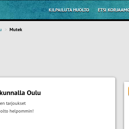
KILPAILUTA HUOLTO
ETSI KORJAAM
u
Mutek
akunnalla Oulu
en tarjoukset
huolto helpommin!