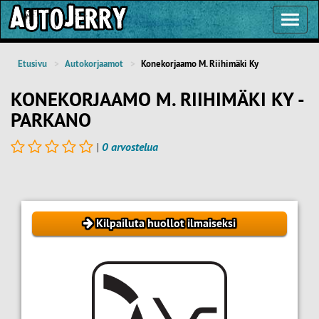
Toggl
Navig
Etusivu
Autokorjaamot
Konekorjaamo M. Riihimäki Ky
KONEKORJAAMO M. RIIHIMÄKI KY -
PARKANO
|
0 arvostelua
Kilpailuta huollot ilmaiseksi