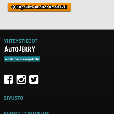
Kilpailuta huollot ilmaiseksi
YHTEYSTIEDOT
AutoJerryn asiakaspalvelu
SIVUSTO
SUOSITUT PALVELUT