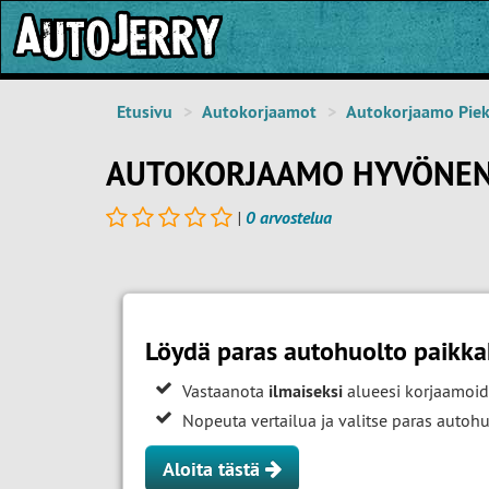
Etusivu
Autokorjaamot
Autokorjaamo Pie
AUTOKORJAAMO HYVÖNEN 
|
0 arvostelua
Löydä paras autohuolto paikk
Vastaanota
ilmaiseksi
alueesi korjaamoid
Nopeuta vertailua ja valitse paras auto
Aloita tästä