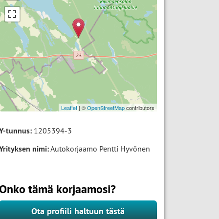
Leaflet
| ©
OpenStreetMap
contributors
Y-tunnus:
1205394-3
Yrityksen nimi:
Autokorjaamo Pentti Hyvönen
Onko tämä korjaamosi?
Ota profiili haltuun tästä