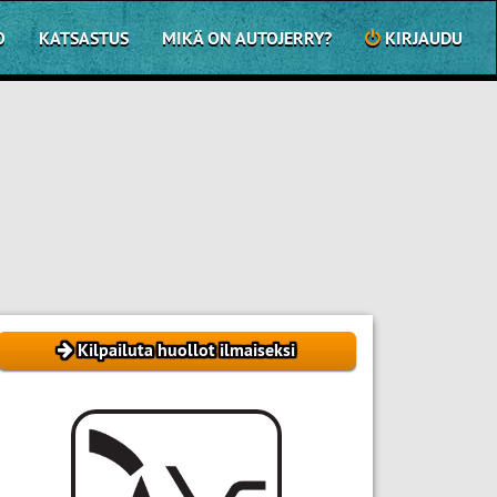
O
KATSASTUS
MIKÄ ON AUTOJERRY?
KIRJAUDU
Kilpailuta huollot ilmaiseksi