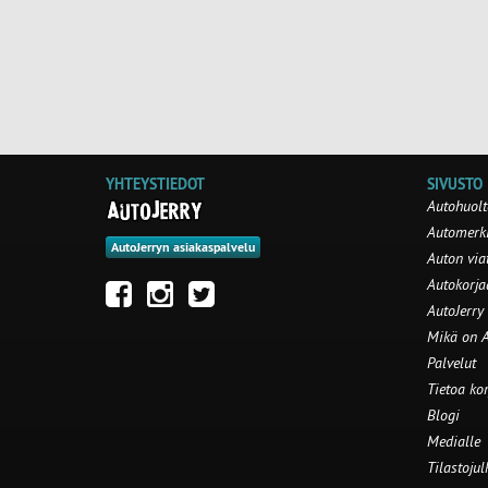
YHTEYSTIEDOT
SIVUSTO
Autohuolt
Automerki
AutoJerryn asiakaspalvelu
Auton via
Autokorj
AutoJerry
Mikä on A
Palvelut
Tietoa ko
Blogi
Medialle
Tilastojul