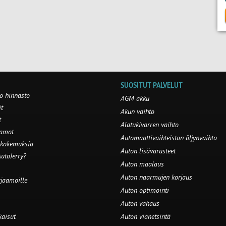
SUOSITUT PALVELUT
o hinnasto
AGM akku
t
Akun vaihto
t
Alatukivarren vaihto
aamot
Automaattivaihteiston öljynvaihto
 kokemuksia
Auton lisävarusteet
utoJerry?
Auton maalaus
Auton naarmujen korjaus
rjaamoille
Auton optimointi
Auton vahaus
kaisut
Auton vianetsintä