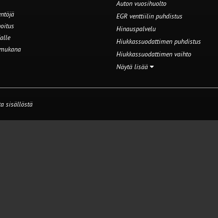
Auton vuosihuolto
ntöjä
EGR venttiilin puhdistus
oitus
Hinauspalvelu
alle
Hiukkassuodattimen puhdistus
 mukana
Hiukkassuodattimen vaihto
Näytä lisää
a sisällöstä