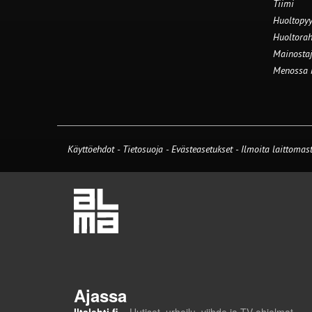
Tiimi
Huoltopyy
Huoltorah
Mainostaj
Menossa
Käyttöehdot
-
Tietosuoja
-
Evästeasetukset
-
Ilmoita laittomast