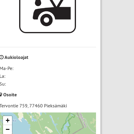
Aukioloajat
Ma-Pe:
La:
Su:
Osoite
Tervontie 759
,
77460
Pieksämäki
+
−