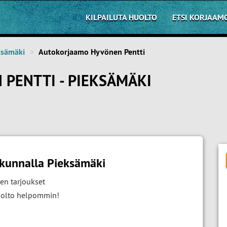
KILPAILUTA HUOLTO
ETSI KORJAAM
ksämäki
Autokorjaamo Hyvönen Pentti
PENTTI - PIEKSÄMÄKI
akunnalla Pieksämäki
en tarjoukset
huolto helpommin!