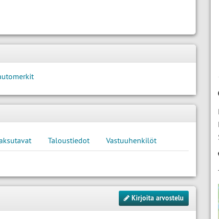
automerkit
aksutavat
Taloustiedot
Vastuuhenkilöt
Kirjoita arvostelu