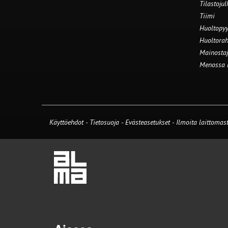
Tilastojul
Tiimi
Huoltopyy
Huoltorah
Mainostaj
Menossa
Käyttöehdot
-
Tietosuoja
-
Evästeasetukset
-
Ilmoita laittomast