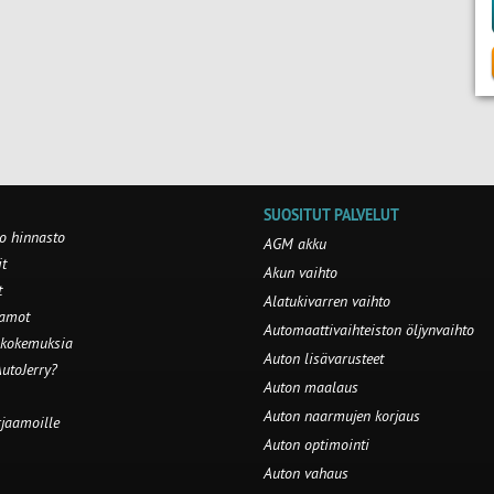
SUOSITUT PALVELUT
o hinnasto
AGM akku
t
Akun vaihto
t
Alatukivarren vaihto
aamot
Automaattivaihteiston öljynvaihto
 kokemuksia
Auton lisävarusteet
utoJerry?
Auton maalaus
Auton naarmujen korjaus
rjaamoille
Auton optimointi
Auton vahaus