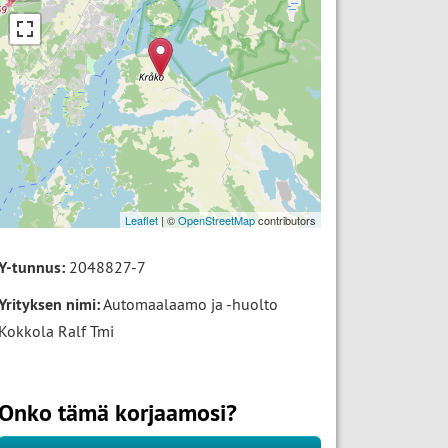
Leaflet
| ©
OpenStreetMap
contributors
Y-tunnus:
2048827-7
Yrityksen nimi:
Automaalaamo ja -huolto
Kokkola Ralf Tmi
Onko tämä korjaamosi?