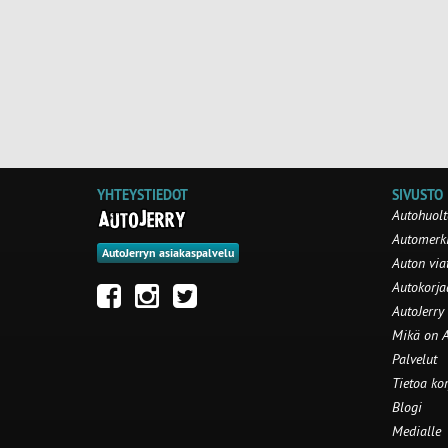
YHTEYSTIEDOT
SIVUSTO
Autohuolt
Automerki
AutoJerryn asiakaspalvelu
Auton via
Autokorj
AutoJerry
Mikä on A
Palvelut
Tietoa ko
Blogi
Medialle