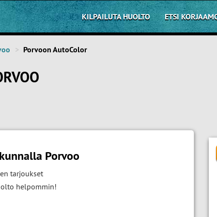
KILPAILUTA HUOLTO
ETSI KORJAAM
voo
Porvoon AutoColor
ORVOO
akunnalla Porvoo
en tarjoukset
huolto helpommin!