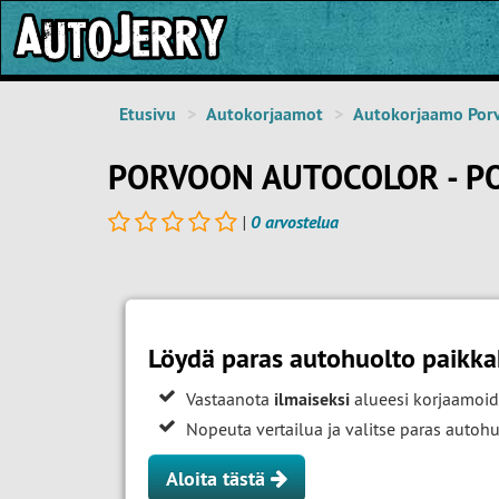
Etusivu
Autokorjaamot
Autokorjaamo Por
PORVOON AUTOCOLOR - P
|
0 arvostelua
Löydä paras autohuolto paikk
Vastaanota
ilmaiseksi
alueesi korjaamoid
Nopeuta vertailua ja valitse paras auto
Aloita tästä