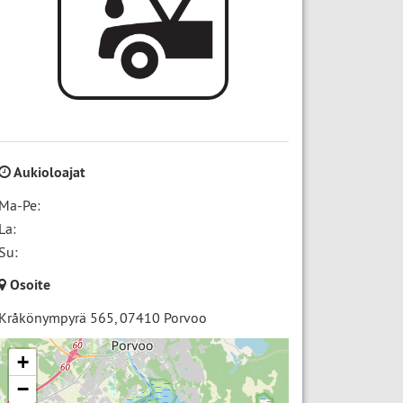
Aukioloajat
Ma-Pe:
La:
Su:
Osoite
Kråkönympyrä 565
,
07410
Porvoo
+
−