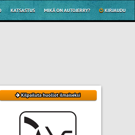
O
KATSASTUS
MIKÄ ON AUTOJERRY?
KIRJAUDU
Kilpailuta huollot ilmaiseksi