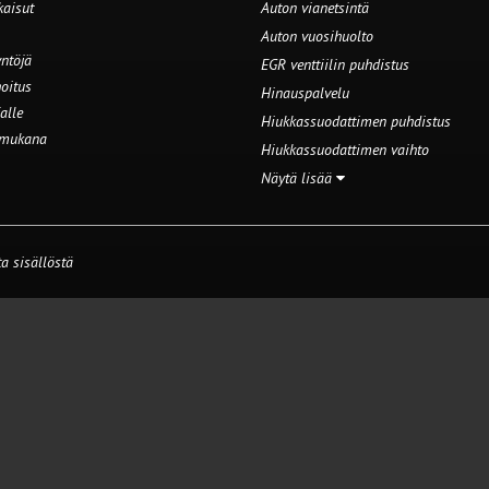
kaisut
Auton vianetsintä
Auton vuosihuolto
ntöjä
EGR venttiilin puhdistus
oitus
Hinauspalvelu
alle
Hiukkassuodattimen puhdistus
 mukana
Hiukkassuodattimen vaihto
Näytä lisää
a sisällöstä