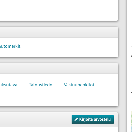
automerkit
aksutavat
Taloustiedot
Vastuuhenkilöt
Kirjoita arvostelu