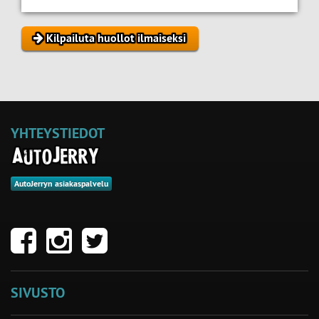
Kilpailuta huollot ilmaiseksi
YHTEYSTIEDOT
AutoJerryn asiakaspalvelu
SIVUSTO