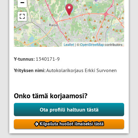
−
Leaflet
| ©
OpenStreetMap
contributors
Y-tunnus:
1340171-9
Yrityksen nimi:
Autokolarikorjaus Erkki Survonen
Onko tämä korjaamosi?
Ota profiili haltuun tästä
Kilpailuta huollot ilmaiseksi tästä