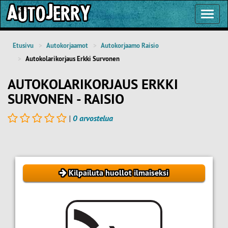
Toggl
Navig
Etusivu
Autokorjaamot
Autokorjaamo Raisio
Autokolarikorjaus Erkki Survonen
AUTOKOLARIKORJAUS ERKKI
SURVONEN - RAISIO
|
0 arvostelua
Kilpailuta huollot ilmaiseksi