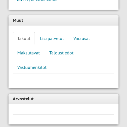
Muut
Takuut
Lisäpalvelut
Varaosat
Maksutavat
Taloustiedot
Vastuuhenkilöt
Arvostelut