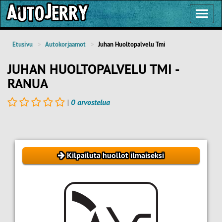
Toggl
Navig
Etusivu
Autokorjaamot
Juhan Huoltopalvelu Tmi
JUHAN HUOLTOPALVELU TMI -
RANUA
|
0 arvostelua
Kilpailuta huollot ilmaiseksi