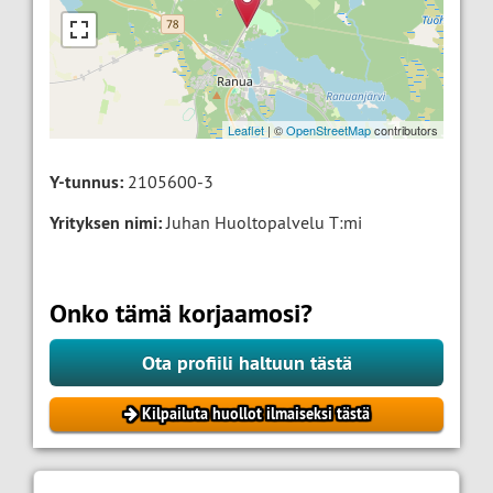
Leaflet
| ©
OpenStreetMap
contributors
Y-tunnus:
2105600-3
Yrityksen nimi:
Juhan Huoltopalvelu T:mi
Onko tämä korjaamosi?
Ota profiili haltuun tästä
Kilpailuta huollot ilmaiseksi tästä