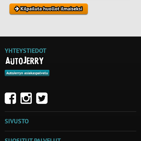
Kilpailuta huollot ilmaiseksi
YHTEYSTIEDOT
AutoJerryn asiakaspalvelu
SIVUSTO
SUOSITUT PALVELUT